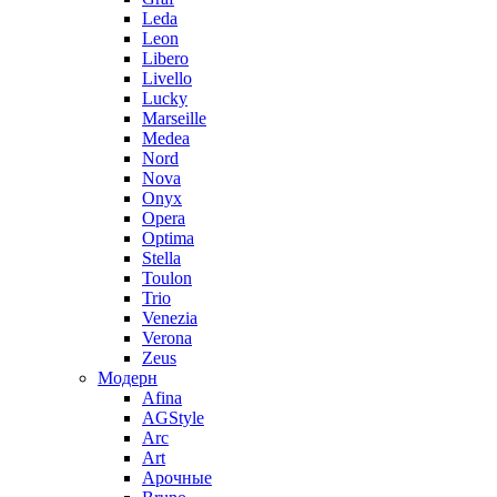
Leda
Leon
Libero
Livello
Lucky
Marseille
Medea
Nord
Nova
Onyx
Opera
Optima
Stella
Toulon
Trio
Venezia
Verona
Zeus
Модерн
Afina
AGStyle
Arc
Art
Aрочные