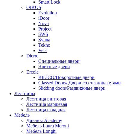
Smart Lock
OIKOS
Evolution
iDoor
Nova
Project
SWS
Synua
Tekno
Vela
Dierre
Специальные двери
Элитные двери
Ercole
BILICO/Поворотные двери
Glassed Doors/ Двери со стеклопакетами
Slidding doors/Раздвижные двери
Лестницы
Лестница винтовая
Лестница маршевая
Лестница складная
Мебель
Диваны Academy
Мебель Laura Meroni
Мебель Longhi