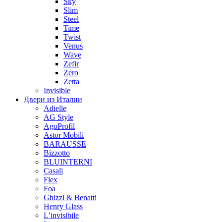
Sky
Slim
Steel
Time
Twist
Venus
Wave
Zefir
Zero
Zetta
Invisible
Двери из Италии
Adielle
AG Style
AgoProfil
Astor Mobili
BARAUSSE
Bizzotto
BLUINTERNI
Casali
Flex
Foa
Ghizzi & Benatti
Henry Glass
L’invisibile