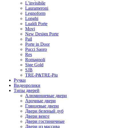
L’invisibile
Laurameroni
Legnoform
Longhi
Lualdi Porte
Movi
New Design Porte
Pail
Porte in Door
Pucci Saoro
Res
Romagnoli
Sige Gold
SJB
TRE-P&TRE-Piu
Ручки
Видеоролики
Типы дверей
Алюминиевые двери
Арочные двери
Глянцевые двери
Двери беленый дуб
Двери венге
Двери гостиничные
Двери из массива