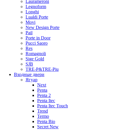
Laurameroni
Legnoform
Longhi
Lualdi Porte
Movi
New Design Porte
Pail
Porte in Door
Pucci Saoro
Res
Romagnoli
Sige Gold
SJB
TRE-P&TRE-Piu
Входные двери
Ягуар
Next
Penta
Penta 2
Penta Itec
Penta Itec Touch
Trend
Termo
Penta Bio
Secret New