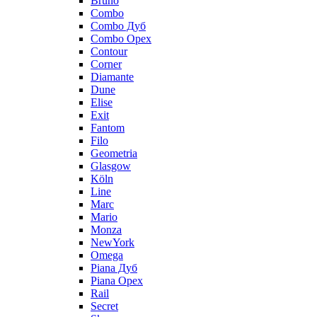
Bruno
Combo
Combo Дуб
Combo Орех
Contour
Corner
Diamante
Dune
Elise
Exit
Fantom
Filo
Geometria
Glasgow
Köln
Line
Marc
Mario
Monza
NewYork
Omega
Piana Дуб
Piana Орех
Rail
Secret