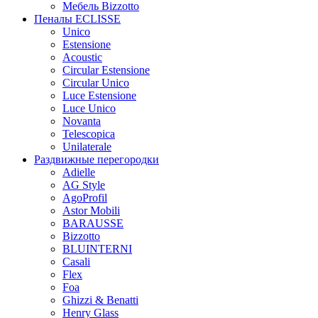
Мебель Bizzotto
Пеналы ECLISSE
Unico
Estensione
Acoustic
Circular Estensione
Circular Unico
Luce Estensione
Luce Unico
Novanta
Telescopica
Unilaterale
Раздвижные перегородки
Adielle
AG Style
AgoProfil
Astor Mobili
BARAUSSE
Bizzotto
BLUINTERNI
Casali
Flex
Foa
Ghizzi & Benatti
Henry Glass