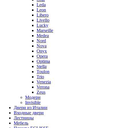
Leda
Leon
Libero
Livello
Lucky
Marseille
Medea
Nord
Nova
Onyx
Opera
Optima
Stella
Toulon
Trio
Venezia
Verona
Zeus
Модерн
Invisible
Двери из Италии
Входные двери
Лестницы
Мебель