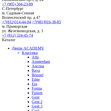
+7 (905) 504-23-89
С-Петербург
м. Садовая-Сенная
Вознесенский пр. д 47
+7(812)314-44-94
+7(981)916-38-85
м. Приморская
ул. Железноводская, д. 3
+7 (812) 324-45-74
Каталог
Двери ACADEMY
Классика
Alfa
Amsterdam
Ancona
Baya
Brussel
Edge
Era
Forma
Fusion
Gent
Gent 2
Gent 3
Graf