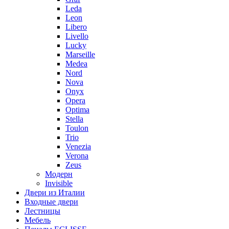
Leda
Leon
Libero
Livello
Lucky
Marseille
Medea
Nord
Nova
Onyx
Opera
Optima
Stella
Toulon
Trio
Venezia
Verona
Zeus
Модерн
Invisible
Двери из Италии
Входные двери
Лестницы
Мебель