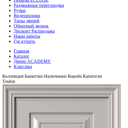
Пеналы ECLISSE
Раздвижные перегородки
Ручки
Видеоролики
Типы дверей
Обратный звонок
Дисконт Распродажа
Наши работы
Где купить
Главная
Каталог
Двери ACADEMY
Классика
Коллекция
Банкетки
Наличники
Короба
Капители
Toulon