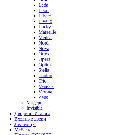
Leda
Leon
Libero
Livello
Lucky
Marseille
Medea
Nord
Nova
Onyx
Opera
Optima
Stella
Toulon
Trio
Venezia
Verona
Zeus
Модерн
Invisible
Двери из Италии
Входные двери
Лестницы
Мебель