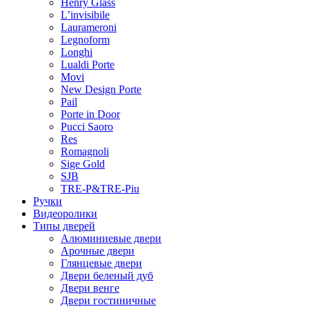
Henry Glass
L’invisibile
Laurameroni
Legnoform
Longhi
Lualdi Porte
Movi
New Design Porte
Pail
Porte in Door
Pucci Saoro
Res
Romagnoli
Sige Gold
SJB
TRE-P&TRE-Piu
Ручки
Видеоролики
Типы дверей
Алюминиевые двери
Арочные двери
Глянцевые двери
Двери беленый дуб
Двери венге
Двери гостиничные