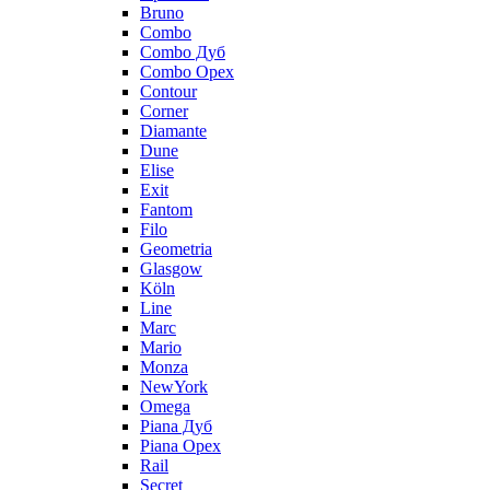
Bruno
Combo
Combo Дуб
Combo Орех
Contour
Corner
Diamante
Dune
Elise
Exit
Fantom
Filo
Geometria
Glasgow
Köln
Line
Marc
Mario
Monza
NewYork
Omega
Piana Дуб
Piana Орех
Rail
Secret