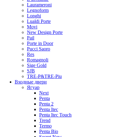
Laurameroni
Legnoform
Longhi
Lualdi Porte
Movi
New Design Porte
Pail
Porte in Door
Pucci Saoro
Res
Romagnoli
Sige Gold
SJB
TRE-P&TRE-Piu
Входные двери
Ягуар
Next
Penta
Penta 2
Penta Itec
Penta Itec Touch
Trend
Termo
Penta Bio
Secret New