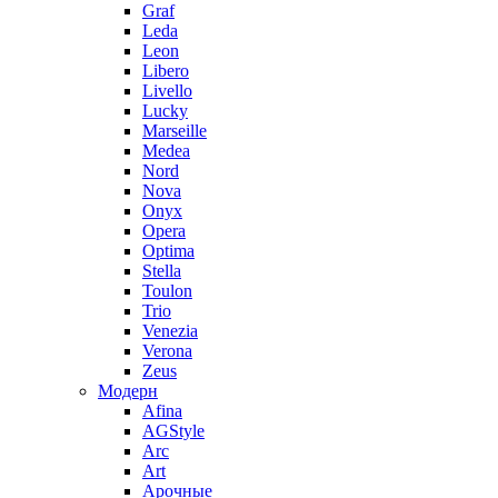
Graf
Leda
Leon
Libero
Livello
Lucky
Marseille
Medea
Nord
Nova
Onyx
Opera
Optima
Stella
Toulon
Trio
Venezia
Verona
Zeus
Модерн
Afina
AGStyle
Arc
Art
Aрочные