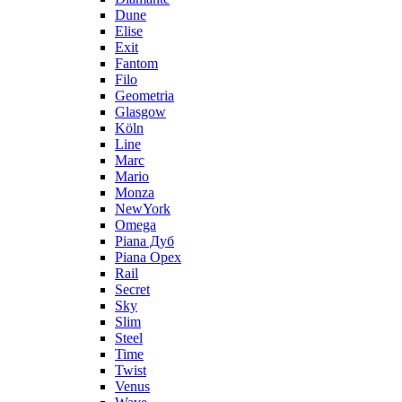
Dune
Elise
Exit
Fantom
Filo
Geometria
Glasgow
Köln
Line
Marc
Mario
Monza
NewYork
Omega
Piana Дуб
Piana Орех
Rail
Secret
Sky
Slim
Steel
Time
Twist
Venus