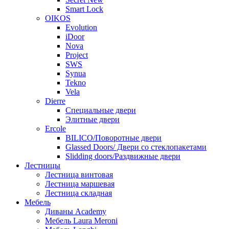
Smart Lock
OIKOS
Evolution
iDoor
Nova
Project
SWS
Synua
Tekno
Vela
Dierre
Специальные двери
Элитные двери
Ercole
BILICO/Поворотные двери
Glassed Doors/ Двери со стеклопакетами
Slidding doors/Раздвижные двери
Лестницы
Лестница винтовая
Лестница маршевая
Лестница складная
Мебель
Диваны Academy
Мебель Laura Meroni