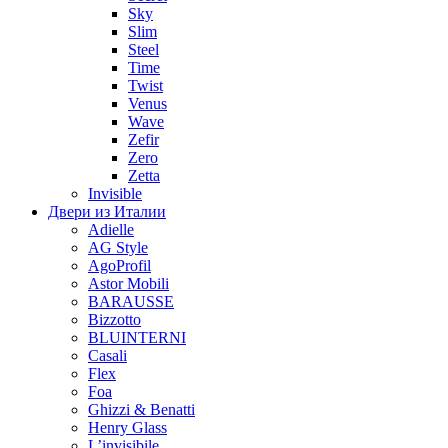
Sky
Slim
Steel
Time
Twist
Venus
Wave
Zefir
Zero
Zetta
Invisible
Двери из Италии
Adielle
AG Style
AgoProfil
Astor Mobili
BARAUSSE
Bizzotto
BLUINTERNI
Casali
Flex
Foa
Ghizzi & Benatti
Henry Glass
L’invisibile