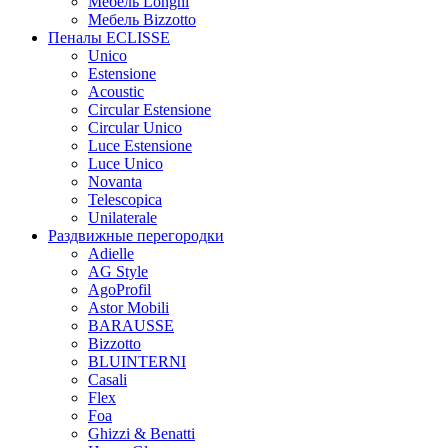
Мебель Longhi
Мебель Bizzotto
Пеналы ECLISSE
Unico
Estensione
Acoustic
Circular Estensione
Circular Unico
Luce Estensione
Luce Unico
Novanta
Telescopica
Unilaterale
Раздвижные перегородки
Adielle
AG Style
AgoProfil
Astor Mobili
BARAUSSE
Bizzotto
BLUINTERNI
Casali
Flex
Foa
Ghizzi & Benatti