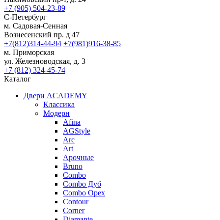
+7 (905) 504-23-89
С-Петербург
м. Садовая-Сенная
Вознесенский пр. д 47
+7(812)314-44-94
+7(981)916-38-85
м. Приморская
ул. Железноводская, д. 3
+7 (812) 324-45-74
Каталог
Двери ACADEMY
Классика
Модерн
Afina
AGStyle
Arc
Art
Aрочные
Bruno
Combo
Combo Дуб
Combo Орех
Contour
Corner
Diamante