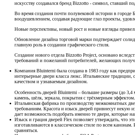
искусству создавался бренд Bizzotto - символ, ставший п
Во время создания почти полувековой истории в городе 
воодушевлением, создавая радующие глаз проекты, удов
Новые перспективы, новый рост и новые взгляды привели
Обновление дизайна торговой марки подтверждает солидн
главную роль в создании графического стиля.
Создание нового отдела Bizzotto Project, основано всле
требований и пожеланий потребителей, желающих получ
Компания Bluinterni была создана в 1983 году как предп
интерьерные двери класса люкс. Итальянские традиции,
качеством и узнаваемым дизайном.
Особенность дверей Bluinterni – большие размеры (до 3,
камень, шёлк, зеркала, покрытия с трёхмерным эффекто
Итальянская фабрика по производству межкомнатных двер
требованиям. Красота и изыск дверей привнесут некую и
дает возможность подобрать именно те двери, которые н
Изыск и грация дверей Flex позволяет утверждать, что э
изготавливаются в классическом стиле по всем канонам. 
сравняться.