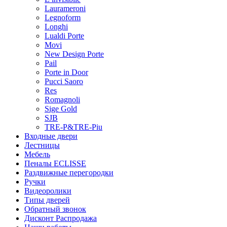
Laurameroni
Legnoform
Longhi
Lualdi Porte
Movi
New Design Porte
Pail
Porte in Door
Pucci Saoro
Res
Romagnoli
Sige Gold
SJB
TRE-P&TRE-Piu
Входные двери
Лестницы
Мебель
Пеналы ECLISSE
Раздвижные перегородки
Ручки
Видеоролики
Типы дверей
Обратный звонок
Дисконт Распродажа