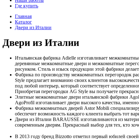
Наши работы
Где купить
Главная
Каталог
Двери из Италии
Двери из Италии
Итальянская фабрика Adielle изготавливает межкомнатны
деревянные межкомнатные двери и межкомнатные перегоро
рисунком. Стиль и изыск продукции этой фабрики делает
Фабрика по производству межкомнатных перегородок рас
Style предлагает вниманию своих клиентов высококачест
под любой интерьер, который соответствует определенно
Приобретая перегородки AG Style вы получаете прекрасны
Элитные межкомнатные двери итальянской фабрики AgoPr
AgoProfil изготавливает двери высокого качества, именн
Фабрика межкомнатных дверей Astor Mobili специализир
обеспечит возможность каждого клиента выбрать тот вар
Двери из Италии BARAUSSE изготавливаются из материал
современным дверям. Прекрасный выбор для тех, кто хоч
В 2013 году бренд Bizzotto отметил первый юбилей сво