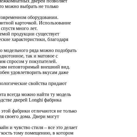
 межкомнатных дверей позволяет
то можно выбрать не только
 современном оборудовании.
изитной карточкой. Использование
спустя много лет.
гаемой продукции существует
еские характеристики, благодаря
го модельного ряда можно подобрать
днотонное, так и матовое с
шим спросом у покупателей.
верям неповторимый внешний вид.
обен удовлетворить вкусам даже
нологические свойства придают
та всегда можно найти ту модель
одстве дверей Longhi фабрика
 этой фабрики отличаются не только
ля своего дома. Двери могут
йн и чувство стиля – все это делает
гкость тому помещению, в котором