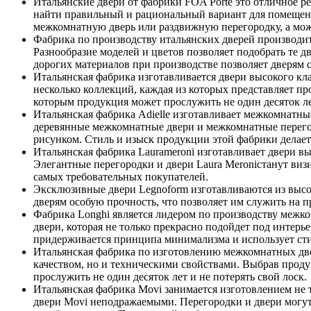
Итальянские двери от фабрики FOA Porte это отличное 
найти правильный и рациональный вариант для помещений
межкомнатную дверь или раздвижную перегородку, а мож
Фабрика по производству итальянских дверей производи
Разнообразие моделей и цветов позволяет подобрать те д
дорогих материалов при производстве позволяет дверям с
Итальянская фабрика изготавливается двери высокого кл
несколько коллекций, каждая из которых представляет пр
которым продукция может прослужить не один десяток ле
Итальянская фабрика Adielle изготавливает межкомнатны
деревянные межкомнатные двери и межкомнатные перегоро
рисунком. Стиль и изыск продукции этой фабрики делает
Итальянская фабрика Laurameroni изготавливает двери в
Элегантные перегородки и двери Laura Meroniстанут ви
самых требовательных покупателей.
Эксклюзивные двери Legnoform изготавливаются из высо
дверям особую прочность, что позволяет им служить на 
Фабрика Longhi является лидером по производству межко
двери, которая не только прекрасно подойдет под интерье
придерживается принципа минимализма и использует сти
Итальянская фабрика по изготовлению межкомнатных двер
качеством, но и техническими свойствами. Выбрав продук
прослужить не один десяток лет и не потерять свой лоск.
Итальянская фабрика Movi занимается изготовлением не т
двери Movi неподражаемыми. Перегородки и двери могут