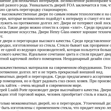
решение для необычных интерьеров. Великолепное разнообразие
 разного рода. Уникальность дверей FOA заключается в том, ч
но сделать перегородку стационарную.
т высококачественные двери по самым новым технологиям и на
вери, которые великолепно подойдут к интерьеру и станут его в
лужить на протяжении долгих лет. Двери не потеряют свой лоск 
асса. Такие двери можно отнести к серии «элит». Среди предла
оизведение искусства. Двери Henry Glass имеют хорошие технич
т.
е двери и перегородки высокого качества. Среди представленно
дки, изготовленные из стекла. Стекло бывает как прозрачное о
 ее одной из ведущих производителей, которая пользуется боль
ысокого качества. Идеальное сочетание цвета и стиля придает д
зитной карточкой любого помещения. Неординарный дизайн спос
кокачественных материалов на современном оборудовании. Тех
протяжении долгих лет и не терять прекрасный внешний вид.
мнатных дверей и перегородок. Среди предлагаемого ассортимен
р помещения, но и будет радовать глаз своих хозяев. При произв
ль хайтек – очень модный в современном мире.
ей Lualdi Porte производит двери высочайшего качества. Двери
ции этой торговой марки, человек приобретает стиль и изыск д
олько межкомнатных дверей, но и перегородок. Утонченный диза
 быть изготовлены с применением стекла, что придает некую ле