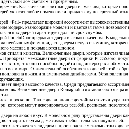
 видеть свой дом светлым и прозрачным.
н времени. Классические элитные двери из массива, которые под
рей украсит любое помещение и придаст ему невероятный изыск.
рей «Pail» предлагает широкий ассортимент высококачественны
тиле модерн. Разнообразие моделей и цветовая гамма позволяют 
альянских дверей гарантирует долгий срок службы.
й PorteinDoor предлагает двери высокого качества. В модельно
текла необычных форм придают дверям некую изюминку, которая в
еного массива и покрываются шпоном.
онов стиля и качества. Великолепные двери, которые изготавлив
дку. Приобретая межкомнатные двери от фабрики PucciSaoro, пок
ется в том, что они способны подойти под интерьер в любом сти
во всем мире. Отличительной особенностью дверей этой фабрик
я воплощена в жизни знаменитыми дизайнерами. Установленная 
окружающих.
ивает двери высокого качества. Среди предлагаемого ассортиме
оскошь. Великолепные двери Romagnoli изготавливаются в разн
стиль.
ыска и роскоши. Такие двери вполне достойны стоять и украшат
и, которые могут декорироваться резьбой, росписью, позолотой,
верь на любой вкус. В модельном ряду представлены двери как 
овлетворить вкусам даже самых требовательных покупателей.
ногих лет является лидером в производстве межкомнатных двере