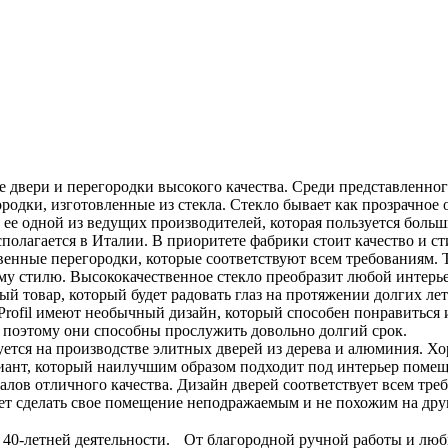
е двери и перегородки высокого качества. Среди представленно
дки, изготовленные из стекла. Стекло бывает как прозрачное о
 ее одной из ведущих производителей, которая пользуется боль
полагается в Италии. В приоритете фабрики стоит качество и 
венные перегородки, которые соответствуют всем требованиям. 
му стилю. Высококачественное стекло преобразит любой интерье
й товар, который будет радовать глаз на протяжении долгих лет
ofil имеют необычный дизайн, который способен понравиться 
о поэтому они способны прослужить довольно долгий срок.
уется на производстве элитных дверей из дерева и алюминия. Х
иант, который наилучшим образом подходит под интерьер помещ
ов отличного качества. Дизайн дверей соответствует всем треб
ет сделать свое помещение неподражаемым и не похожим на дру
ей 40-летней деятельности. От благородной ручной работы и лю