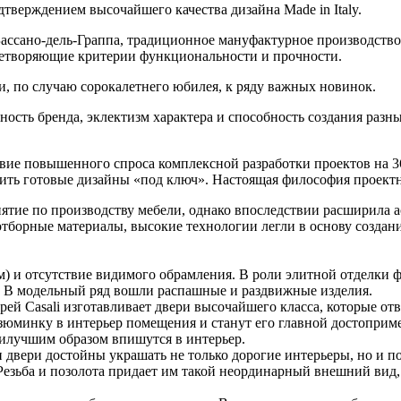
одтверждением высочайшего качества дизайна Made in Italy.
Бассано-дель-Граппа, традиционное мануфактурное производств
летворяющие критерии функциональности и прочности.
, по случаю сорокалетнего юбилея, к ряду важных новинок.
ость бренда, эклектизм характера и способность создания разны
дствие повышенного спроса комплексной разработки проектов на 3
ить готовые дизайны «под ключ». Настоящая философия проектн
риятие по производству мебели, однако впоследствии расширила 
 отборные материалы, высокие технологии легли в основу созда
4 м) и отсутствие видимого обрамления. В роли элитной отделки
м. В модельный ряд вошли распашные и раздвижные изделия.
ей Casali изготавливает двери высочайшего класса, которые о
зюминку в интерьер помещения и станут его главной достоприм
аилучшим образом впишутся в интерьер.
ти двери достойны украшать не только дорогие интерьеры, но и п
Резьба и позолота придает им такой неординарный внешний вид,