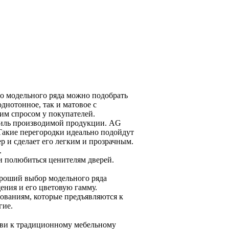
го модельного ряда можно подобрать
днотонное, так и матовое с
шим спросом у покупателей.
стиль производимой продукции. AG
Такие перегородки идеально подойдут
р и сделает его легким и прозрачным.
.
и полюбиться ценителям дверей.
ороший выбор модельного ряда
ения и его цветовую гамму.
ованиям, которые предъявляются к
гие.
бви к традиционному мебельному