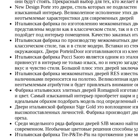
они будут стоять. Прекрасный выбор для тех, кто желает
New Design Porte это двери, стиль которых не подвласте
изысканный интерьер. Великолепное исполнение этих две
неотъемлемые характеристики для современных дверей
Итальянская фабрика по изготовлению межкомнатных две
представлены модели как в классическом стиле, так и в с
подойдет под интерьер помещения. Качество заказных ит
Итальянская фабрика по производству межкомнатных двере
классическом стиле, так и в стиле модерн. Вставки из с
окружающих. Двери PorteinDoor изготавливаются из кле
Итальянская фабрика Pucci Saoro является одним из этал
привнесут в интерьер не только изыск, но и некую зага
вкус и чувство стиля. Большой плюс этих дверей заключа
Итальянская фабрика межкомнатных дверей RES известна 
наличниками переносится на полотно. Великолепная иде
неотъемлемым атрибутом и будет привлекать внимание 
Фабрика итальянских элитных дверей Romagnoli изготавл
и цвет. Самый изысканный интерьер приобретет шарм и р
идеальным образом подобрать модель под определенный 
Двери итальянской фабрики Sige Gold это воплощение из
высокопоставленных личностей. Фабрика производит двер
ореха.
Среди модельного ряда фабрики дверей SJB можно найти д
современном. Необычные цветовые решения способны уд
Итальянская фабрика Tre-P&Tre-Piu на протяжении уже м