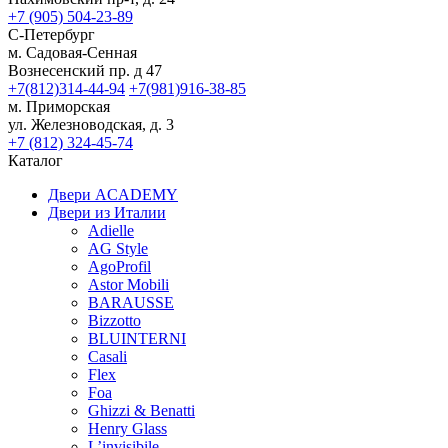
+7 (905) 504-23-89
С-Петербург
м. Садовая-Сенная
Вознесенский пр. д 47
+7(812)314-44-94
+7(981)916-38-85
м. Приморская
ул. Железноводская, д. 3
+7 (812) 324-45-74
Каталог
Двери ACADEMY
Двери из Италии
Adielle
AG Style
AgoProfil
Astor Mobili
BARAUSSE
Bizzotto
BLUINTERNI
Casali
Flex
Foa
Ghizzi & Benatti
Henry Glass
L’invisibile