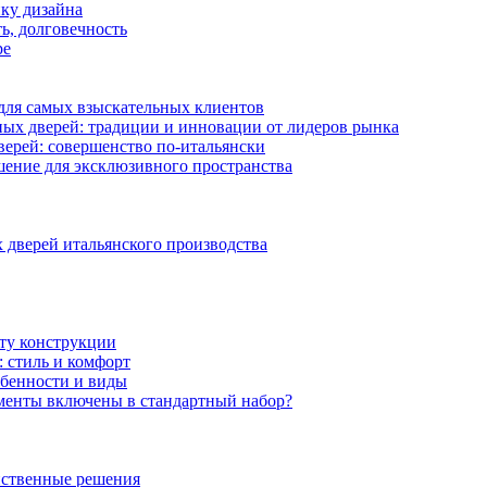
ику дизайна
ь, долговечность
ре
 для самых взыскательных клиентов
ых дверей: традиции и инновации от лидеров рынка
ерей: совершенство по-итальянски
шение для эксклюзивного пространства
дверей итальянского производства
ту конструкции
 стиль и комфорт
обенности и виды
менты включены в стандартный набор?
нственные решения