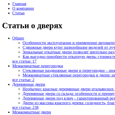
Главная
О компании
Статьи
Статьи о дверях
Общее
Особенности эксплуатации и применение автомати
Сдвижные двери купе: разнообразие моделей от лу
Зеркальные откатные двери позволят зрительно раз
Как выгодно приобрести откатную дверь: стоимость
все статьи:
17
Межкомнатные перегородки
Стеклянные раздвижные двери и перегородки – ин
Межкомнатные стеклянные перегородки и двери: и
все статьи:
2
Деревянные двери
Необычно: красные деревянные двери итальянских
Деревянные двери со склада: особенности и преим
Деревянные двери под ключ – гарантированный рез
Двери из массива красного дерева: солидность, бла
все статьи:
238
Межкомнатные двери