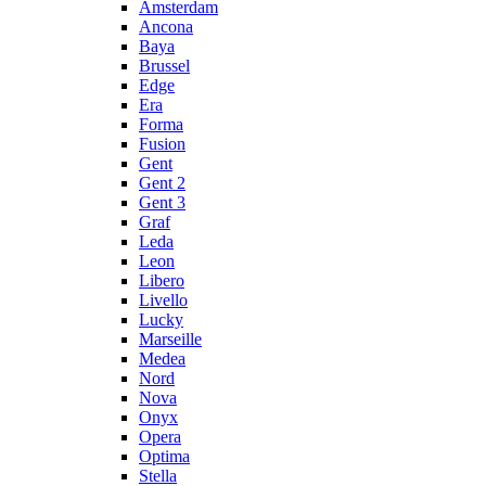
Amsterdam
Ancona
Baya
Brussel
Edge
Era
Forma
Fusion
Gent
Gent 2
Gent 3
Graf
Leda
Leon
Libero
Livello
Lucky
Marseille
Medea
Nord
Nova
Onyx
Opera
Optima
Stella