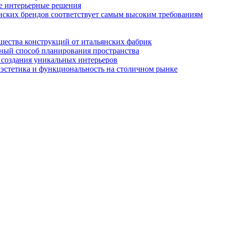
ые интерьерные решения
нских брендов соответствует самым высоким требованиям
ества конструкций от итальянских фабрик
ьный способ планирования пространства
 создания уникальных интерьеров
эстетика и функциональность на столичном рынке