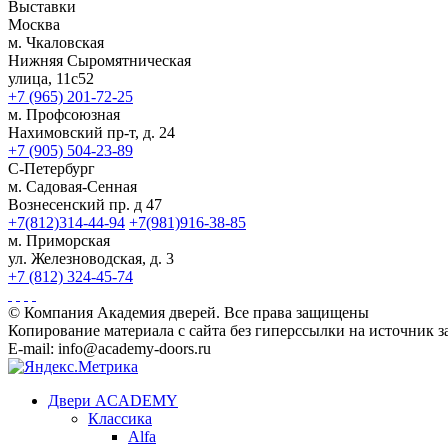
Выставки
Москва
м. Чкаловская
Нижняя Сыромятническая
улица, 11с52
+7 (965) 201-72-25
м. Профсоюзная
Нахимовский пр-т, д. 24
+7 (905) 504-23-89
С-Петербург
м. Садовая-Сенная
Вознесенский пр. д 47
+7(812)314-44-94
+7(981)916-38-85
м. Приморская
ул. Железноводская, д. 3
+7 (812) 324-45-74
© Компания Академия дверей. Все права защищены
Копирование материала с сайта без гиперссылки на источник 
E-mail: info@academy-doors.ru
Двери ACADEMY
Классика
Alfa