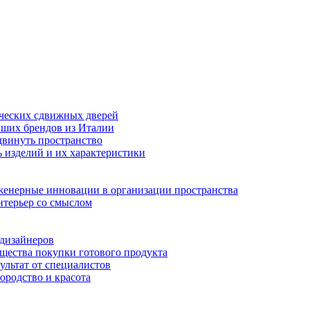
ческих сдвижных дверей
чших брендов из Италии
двинуть пространство
 изделий и их характеристики
женерные инновации в организации пространства
нтерьер со смыслом
 дизайнеров
ущества покупки готового продукта
ультат от специалистов
городство и красота