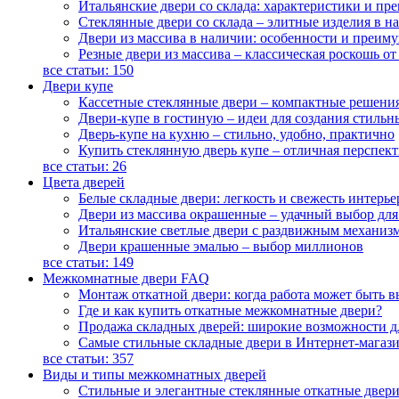
Итальянские двери со склада: характеристики и п
Стеклянные двери со склада – элитные изделия в н
Двери из массива в наличии: особенности и преим
Резные двери из массива – классическая роскошь от
все статьи:
150
Двери купе
Кассетные стеклянные двери – компактные решения
Двери-купе в гостиную – идеи для создания стиль
Дверь-купе на кухню – стильно, удобно, практично
Купить стеклянную дверь купе – отличная перспект
все статьи:
26
Цвета дверей
Белые складные двери: легкость и свежесть интерье
Двери из массива окрашенные – удачный выбор для
Итальянские светлые двери с раздвижным механиз
Двери крашенные эмалью – выбор миллионов
все статьи:
149
Межкомнатные двери FAQ
Монтаж откатной двери: когда работа может быть 
Где и как купить откатные межкомнатные двери?
Продажа складных дверей: широкие возможности д
Самые стильные складные двери в Интернет-магаз
все статьи:
357
Виды и типы межкомнатных дверей
Стильные и элегантные стеклянные откатные двер