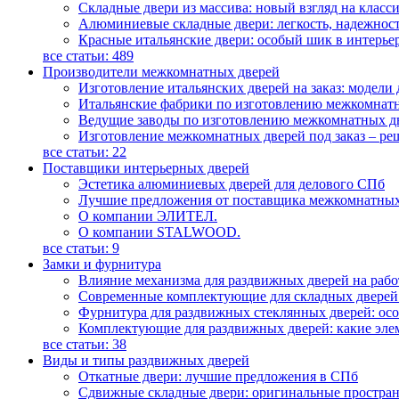
Складные двери из массива: новый взгляд на класс
Алюминиевые складные двери: легкость, надежност
Красные итальянские двери: особый шик в интерье
все статьи:
489
Производители межкомнатных дверей
Изготовление итальянских дверей на заказ: модели
Итальянские фабрики по изготовлению межкомнатн
Ведущие заводы по изготовлению межкомнатных дв
Изготовление межкомнатных дверей под заказ – ре
все статьи:
22
Поставщики интерьерных дверей
Эстетика алюминиевых дверей для делового СПб
Лучшие предложения от поставщика межкомнатных 
О компании ЭЛИТЕЛ.
О компании STALWOOD.
все статьи:
9
Замки и фурнитура
Влияние механизма для раздвижных дверей на рабо
Современные комплектующие для складных дверей:
Фурнитура для раздвижных стеклянных дверей: ос
Комплектующие для раздвижных дверей: какие эле
все статьи:
38
Виды и типы раздвижных дверей
Откатные двери: лучшие предложения в СПб
Сдвижные складные двери: оригинальные простра