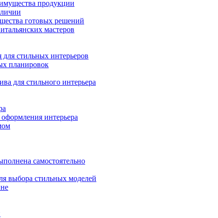
реимущества продукции
аличии
ущества готовых решений
 итальянских мастеров
 для стильных интерьеров
ных планировок
ива для стильного интерьера
ра
 оформления интерьера
мом
выполнена самостоятельно
ля выбора стильных моделей
ине
и