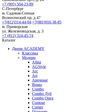
+7 (905) 504-23-89
С-Петербург
м. Садовая-Сенная
Вознесенский пр. д 47
+7(812)314-44-94
+7(981)916-38-85
м. Приморская
ул. Железноводская, д. 3
+7 (812) 324-45-74
Каталог
Двери ACADEMY
Классика
Модерн
Afina
AGStyle
Arc
Art
Aрочные
Bruno
Combo
Combo Дуб
Combo Орех
Contour
Corner
Diamante