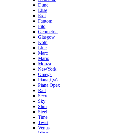
Dune
Elise
Exit
Fantom
Filo
Geometria
Glasgow
Köln
Line
Marc
Mario
Monza
NewYork
Omega
Piana Дуб
Piana Орех
Rail
Secret
Sky
Slim
Steel
Time
Twist
Venus