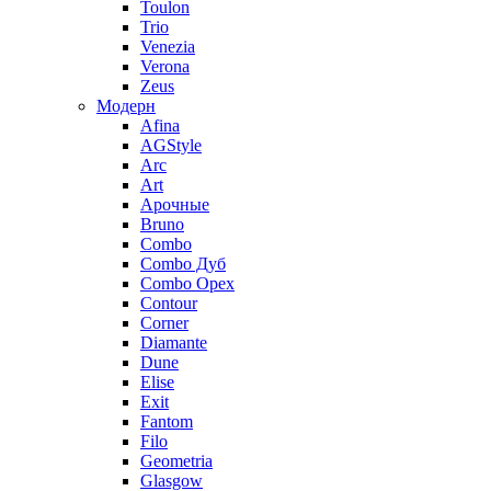
Toulon
Trio
Venezia
Verona
Zeus
Модерн
Afina
AGStyle
Arc
Art
Aрочные
Bruno
Combo
Combo Дуб
Combo Орех
Contour
Corner
Diamante
Dune
Elise
Exit
Fantom
Filo
Geometria
Glasgow