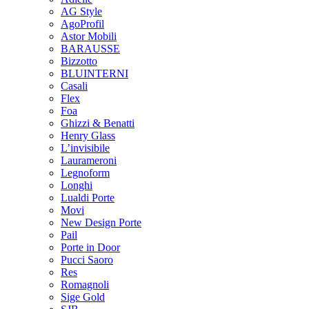
AG Style
AgoProfil
Astor Mobili
BARAUSSE
Bizzotto
BLUINTERNI
Casali
Flex
Foa
Ghizzi & Benatti
Henry Glass
L’invisibile
Laurameroni
Legnoform
Longhi
Lualdi Porte
Movi
New Design Porte
Pail
Porte in Door
Pucci Saoro
Res
Romagnoli
Sige Gold