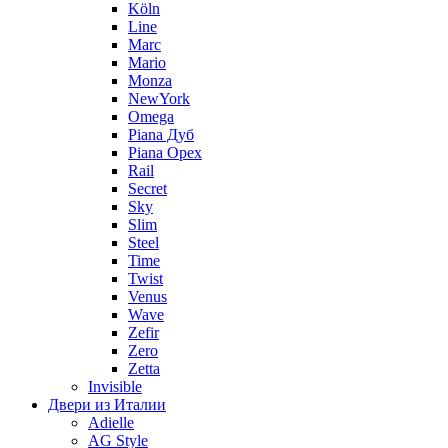
Köln
Line
Marc
Mario
Monza
NewYork
Omega
Piana Дуб
Piana Орех
Rail
Secret
Sky
Slim
Steel
Time
Twist
Venus
Wave
Zefir
Zero
Zetta
Invisible
Двери из Италии
Adielle
AG Style