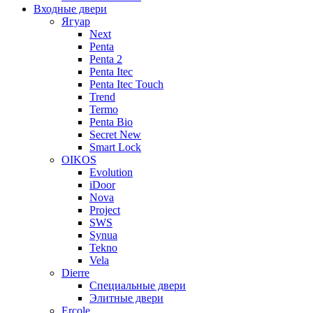
Входные двери
Ягуар
Next
Penta
Penta 2
Penta Itec
Penta Itec Touch
Trend
Termo
Penta Bio
Secret New
Smart Lock
OIKOS
Evolution
iDoor
Nova
Project
SWS
Synua
Tekno
Vela
Dierre
Специальные двери
Элитные двери
Ercole