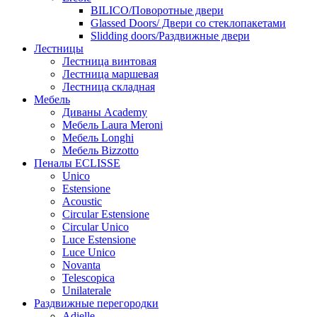
BILICO/Поворотные двери
Glassed Doors/ Двери со стеклопакетами
Slidding doors/Раздвижные двери
Лестницы
Лестница винтовая
Лестница маршевая
Лестница складная
Мебель
Диваны Academy
Мебель Laura Meroni
Мебель Longhi
Мебель Bizzotto
Пеналы ECLISSE
Unico
Estensione
Acoustic
Circular Estensione
Circular Unico
Luce Estensione
Luce Unico
Novanta
Telescopica
Unilaterale
Раздвижные перегородки
Adielle