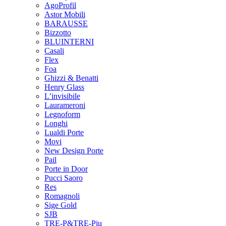
AgoProfil
Astor Mobili
BARAUSSE
Bizzotto
BLUINTERNI
Casali
Flex
Foa
Ghizzi & Benatti
Henry Glass
L’invisibile
Laurameroni
Legnoform
Longhi
Lualdi Porte
Movi
New Design Porte
Pail
Porte in Door
Pucci Saoro
Res
Romagnoli
Sige Gold
SJB
TRE-P&TRE-Piu