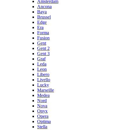
Amsterdam
Ancona
Baya
Brussel
Edge
Era
Forma
Fusion
Gent
Gent 2
Gent 3
Graf
Leda
Leon
Libero
Livello
Lucky
Marseille
Medea
Nord
Nova
Onyx
Opera
Optima
Stella