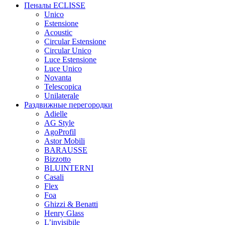
Пеналы ECLISSE
Unico
Estensione
Acoustic
Circular Estensione
Circular Unico
Luce Estensione
Luce Unico
Novanta
Telescopica
Unilaterale
Раздвижные перегородки
Adielle
AG Style
AgoProfil
Astor Mobili
BARAUSSE
Bizzotto
BLUINTERNI
Casali
Flex
Foa
Ghizzi & Benatti
Henry Glass
L’invisibile