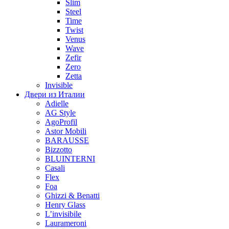
Slim
Steel
Time
Twist
Venus
Wave
Zefir
Zero
Zetta
Invisible
Двери из Италии
Adielle
AG Style
AgoProfil
Astor Mobili
BARAUSSE
Bizzotto
BLUINTERNI
Casali
Flex
Foa
Ghizzi & Benatti
Henry Glass
L’invisibile
Laurameroni