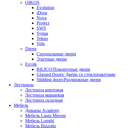
OIKOS
Evolution
iDoor
Nova
Project
SWS
Synua
Tekno
Vela
Dierre
Специальные двери
Элитные двери
Ercole
BILICO/Поворотные двери
Glassed Doors/ Двери со стеклопакетами
Slidding doors/Раздвижные двери
Лестницы
Лестница винтовая
Лестница маршевая
Лестница складная
Мебель
Диваны Academy
Мебель Laura Meroni
Мебель Longhi
Мебель Bizzotto