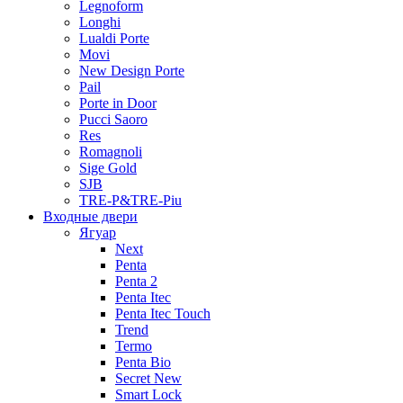
Legnoform
Longhi
Lualdi Porte
Movi
New Design Porte
Pail
Porte in Door
Pucci Saoro
Res
Romagnoli
Sige Gold
SJB
TRE-P&TRE-Piu
Входные двери
Ягуар
Next
Penta
Penta 2
Penta Itec
Penta Itec Touch
Trend
Termo
Penta Bio
Secret New
Smart Lock