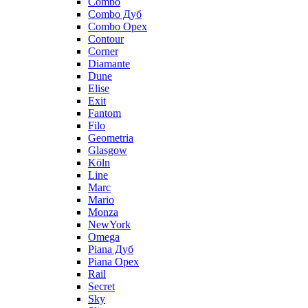
Combo
Combo Дуб
Combo Орех
Contour
Corner
Diamante
Dune
Elise
Exit
Fantom
Filo
Geometria
Glasgow
Köln
Line
Marc
Mario
Monza
NewYork
Omega
Piana Дуб
Piana Орех
Rail
Secret
Sky