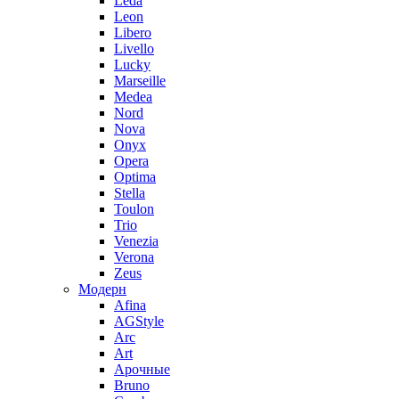
Leda
Leon
Libero
Livello
Lucky
Marseille
Medea
Nord
Nova
Onyx
Opera
Optima
Stella
Toulon
Trio
Venezia
Verona
Zeus
Модерн
Afina
AGStyle
Arc
Art
Aрочные
Bruno