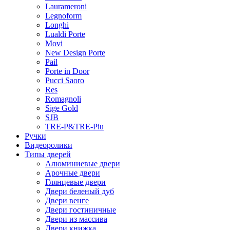
Laurameroni
Legnoform
Longhi
Lualdi Porte
Movi
New Design Porte
Pail
Porte in Door
Pucci Saoro
Res
Romagnoli
Sige Gold
SJB
TRE-P&TRE-Piu
Ручки
Видеоролики
Типы дверей
Алюминиевые двери
Арочные двери
Глянцевые двери
Двери беленый дуб
Двери венге
Двери гостиничные
Двери из массива
Двери книжка