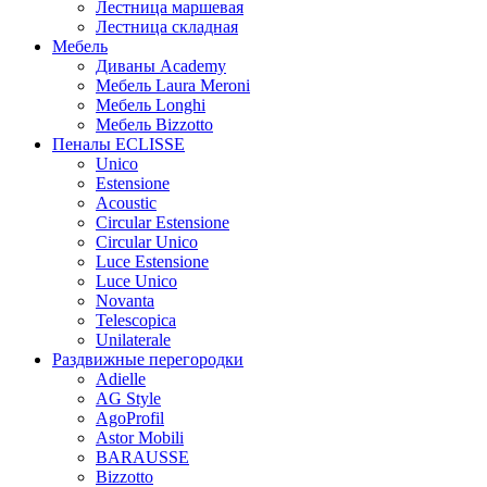
Лестница маршевая
Лестница складная
Мебель
Диваны Academy
Мебель Laura Meroni
Мебель Longhi
Мебель Bizzotto
Пеналы ECLISSE
Unico
Estensione
Acoustic
Circular Estensione
Circular Unico
Luce Estensione
Luce Unico
Novanta
Telescopica
Unilaterale
Раздвижные перегородки
Adielle
AG Style
AgoProfil
Astor Mobili
BARAUSSE
Bizzotto