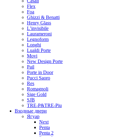
Casali
Flex
Foa
Ghizzi & Benatti
Henry Glass
L’invisibile
Laurameroni
Legnoform
Longhi
Lualdi Porte
Movi
New Design Porte
Pail
Porte in Door
Pucci Saoro
Res
Romagnoli
Sige Gold
SJB
TRE-P&TRE-Piu
Входные двери
Ягуар
Next
Penta
Penta 2