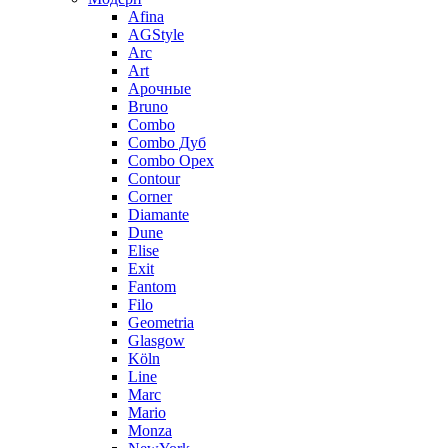
Afina
AGStyle
Arc
Art
Aрочные
Bruno
Combo
Combo Дуб
Combo Орех
Contour
Corner
Diamante
Dune
Elise
Exit
Fantom
Filo
Geometria
Glasgow
Köln
Line
Marc
Mario
Monza