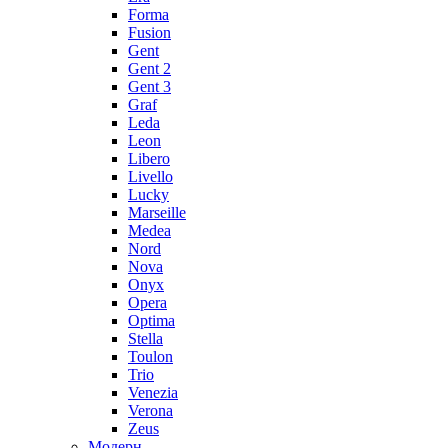
Forma
Fusion
Gent
Gent 2
Gent 3
Graf
Leda
Leon
Libero
Livello
Lucky
Marseille
Medea
Nord
Nova
Onyx
Opera
Optima
Stella
Toulon
Trio
Venezia
Verona
Zeus
Модерн