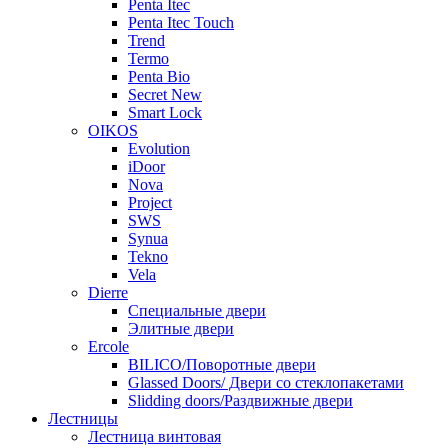
Penta Itec
Penta Itec Touch
Trend
Termo
Penta Bio
Secret New
Smart Lock
OIKOS
Evolution
iDoor
Nova
Project
SWS
Synua
Tekno
Vela
Dierre
Специальные двери
Элитные двери
Ercole
BILICO/Поворотные двери
Glassed Doors/ Двери со стеклопакетами
Slidding doors/Раздвижные двери
Лестницы
Лестница винтовая