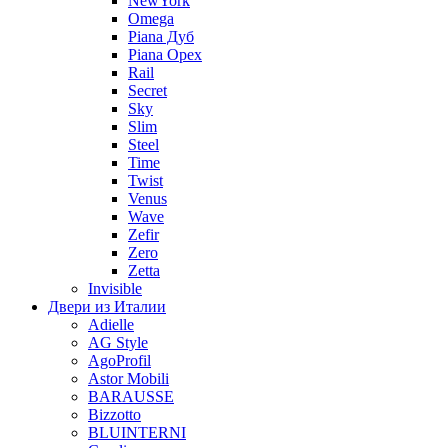
NewYork
Omega
Piana Дуб
Piana Орех
Rail
Secret
Sky
Slim
Steel
Time
Twist
Venus
Wave
Zefir
Zero
Zetta
Invisible
Двери из Италии
Adielle
AG Style
AgoProfil
Astor Mobili
BARAUSSE
Bizzotto
BLUINTERNI