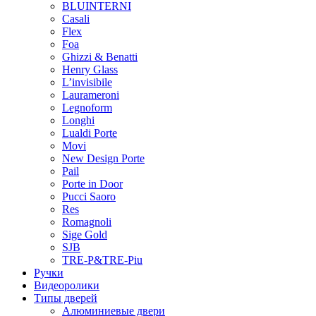
BLUINTERNI
Casali
Flex
Foa
Ghizzi & Benatti
Henry Glass
L’invisibile
Laurameroni
Legnoform
Longhi
Lualdi Porte
Movi
New Design Porte
Pail
Porte in Door
Pucci Saoro
Res
Romagnoli
Sige Gold
SJB
TRE-P&TRE-Piu
Ручки
Видеоролики
Типы дверей
Алюминиевые двери