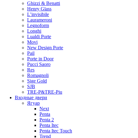
Ghizzi & Benatti
Henry Glass
L’invisibile
Laurameroni
Legnoform
Longhi
Lualdi Porte
Movi
New Design Porte
Pail
Porte in Door
Pucci Saoro
Res
Romagnoli
Sige Gold
SJB
TRE-P&TRE-Piu
Входные двери
Ягуар
Next
Penta
Penta 2
Penta Itec
Penta Itec Touch
Trend