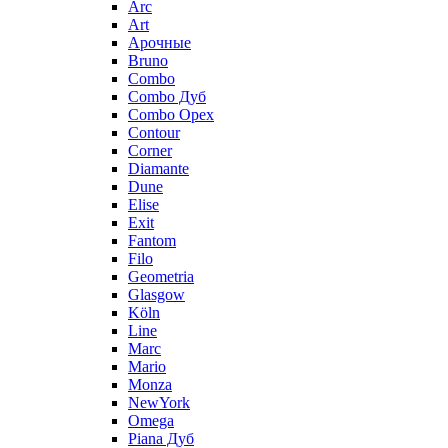
Arc
Art
Aрочные
Bruno
Combo
Combo Дуб
Combo Орех
Contour
Corner
Diamante
Dune
Elise
Exit
Fantom
Filo
Geometria
Glasgow
Köln
Line
Marc
Mario
Monza
NewYork
Omega
Piana Дуб