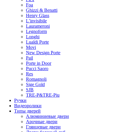
Foa
Ghizzi & Benatti
Henry Glass
L’invisibile
Laurameroni
Legnoform
Longhi
Lualdi Porte
Movi
New Design Porte
Pail
Porte in Door
Pucci Saoro
Res
Romagnoli
Sige Gold
SJB
TRE-P&TRE-Piu
Ручки
Видеоролики
Типы дверей
Алюминиевые двери
Арочные двери
Глянцевые двери