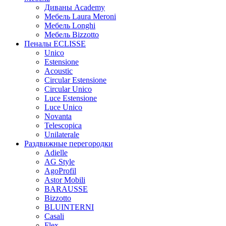
Диваны Academy
Мебель Laura Meroni
Мебель Longhi
Мебель Bizzotto
Пеналы ECLISSE
Unico
Estensione
Acoustic
Circular Estensione
Circular Unico
Luce Estensione
Luce Unico
Novanta
Telescopica
Unilaterale
Раздвижные перегородки
Adielle
AG Style
AgoProfil
Astor Mobili
BARAUSSE
Bizzotto
BLUINTERNI
Casali
Flex