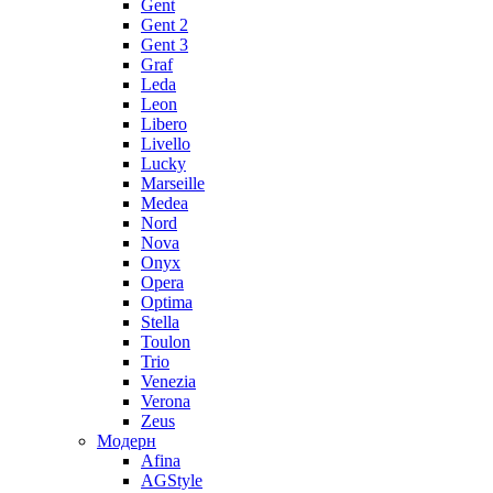
Gent
Gent 2
Gent 3
Graf
Leda
Leon
Libero
Livello
Lucky
Marseille
Medea
Nord
Nova
Onyx
Opera
Optima
Stella
Toulon
Trio
Venezia
Verona
Zeus
Модерн
Afina
AGStyle