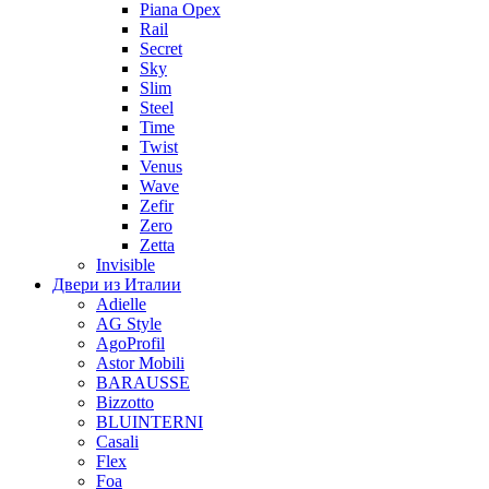
Piana Орех
Rail
Secret
Sky
Slim
Steel
Time
Twist
Venus
Wave
Zefir
Zero
Zetta
Invisible
Двери из Италии
Adielle
AG Style
AgoProfil
Astor Mobili
BARAUSSE
Bizzotto
BLUINTERNI
Casali
Flex
Foa