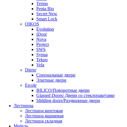
Termo
Penta Bio
Secret New
Smart Lock
OIKOS
Evolution
iDoor
Nova
Project
SWS
Synua
Tekno
Vela
Dierre
Специальные двери
Элитные двери
Ercole
BILICO/Поворотные двери
Glassed Doors/ Двери со стеклопакетами
Slidding doors/Раздвижные двери
Лестницы
Лестница винтовая
Лестница маршевая
Лестница складная
Мебель