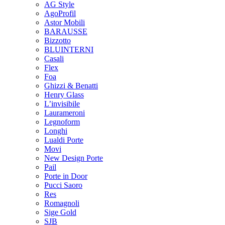
AG Style
AgoProfil
Astor Mobili
BARAUSSE
Bizzotto
BLUINTERNI
Casali
Flex
Foa
Ghizzi & Benatti
Henry Glass
L’invisibile
Laurameroni
Legnoform
Longhi
Lualdi Porte
Movi
New Design Porte
Pail
Porte in Door
Pucci Saoro
Res
Romagnoli
Sige Gold
SJB