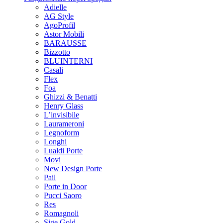
Adielle
AG Style
AgoProfil
Astor Mobili
BARAUSSE
Bizzotto
BLUINTERNI
Casali
Flex
Foa
Ghizzi & Benatti
Henry Glass
L’invisibile
Laurameroni
Legnoform
Longhi
Lualdi Porte
Movi
New Design Porte
Pail
Porte in Door
Pucci Saoro
Res
Romagnoli
Sige Gold