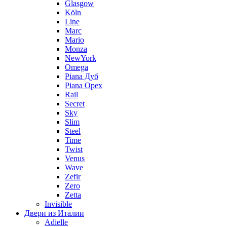
Glasgow
Köln
Line
Marc
Mario
Monza
NewYork
Omega
Piana Дуб
Piana Орех
Rail
Secret
Sky
Slim
Steel
Time
Twist
Venus
Wave
Zefir
Zero
Zetta
Invisible
Двери из Италии
Adielle