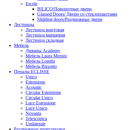
Ercole
BILICO/Поворотные двери
Glassed Doors/ Двери со стеклопакетами
Slidding doors/Раздвижные двери
Лестницы
Лестница винтовая
Лестница маршевая
Лестница складная
Мебель
Диваны Academy
Мебель Laura Meroni
Мебель Longhi
Мебель Bizzotto
Пеналы ECLISSE
Unico
Estensione
Acoustic
Circular Estensione
Circular Unico
Luce Estensione
Luce Unico
Novanta
Telescopica
Unilaterale
Раздвижные перегородки