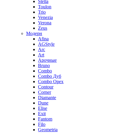
Stella
Toulon
Trio
Venezia
Verona
Zeus
Модерн
Afina
AGStyle
Arc
Art
Aрочные
Bruno
Combo
Combo Дуб
Combo Орех
Contour
Corner
Diamante
Dune
Elise
Exit
Fantom
Filo
Geometria