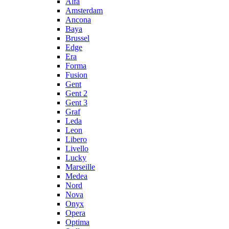
Alfa
Amsterdam
Ancona
Baya
Brussel
Edge
Era
Forma
Fusion
Gent
Gent 2
Gent 3
Graf
Leda
Leon
Libero
Livello
Lucky
Marseille
Medea
Nord
Nova
Onyx
Opera
Optima