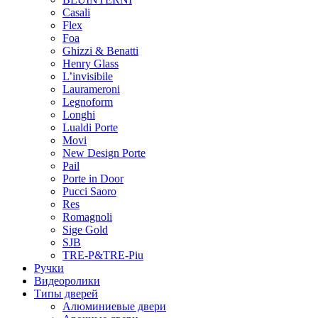
Casali
Flex
Foa
Ghizzi & Benatti
Henry Glass
L’invisibile
Laurameroni
Legnoform
Longhi
Lualdi Porte
Movi
New Design Porte
Pail
Porte in Door
Pucci Saoro
Res
Romagnoli
Sige Gold
SJB
TRE-P&TRE-Piu
Ручки
Видеоролики
Типы дверей
Алюминиевые двери