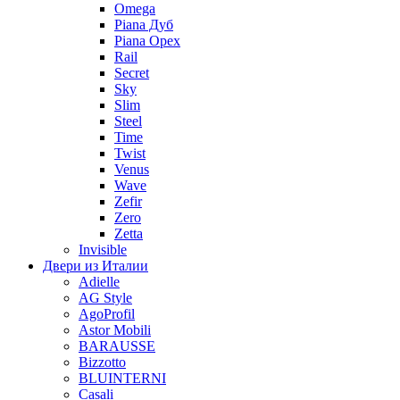
Omega
Piana Дуб
Piana Орех
Rail
Secret
Sky
Slim
Steel
Time
Twist
Venus
Wave
Zefir
Zero
Zetta
Invisible
Двери из Италии
Adielle
AG Style
AgoProfil
Astor Mobili
BARAUSSE
Bizzotto
BLUINTERNI
Casali