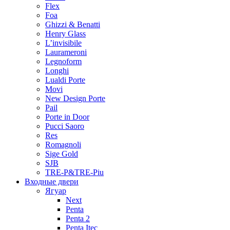
Flex
Foa
Ghizzi & Benatti
Henry Glass
L’invisibile
Laurameroni
Legnoform
Longhi
Lualdi Porte
Movi
New Design Porte
Pail
Porte in Door
Pucci Saoro
Res
Romagnoli
Sige Gold
SJB
TRE-P&TRE-Piu
Входные двери
Ягуар
Next
Penta
Penta 2
Penta Itec