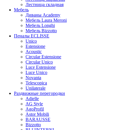
Лестница складная
Мебель
Диваны Academy
Мебель Laura Meroni
Мебель Longhi
Мебель Bizzotto
Пеналы ECLISSE
Unico
Estensione
Acoustic
Circular Estensione
Circular Unico
Luce Estensione
Luce Unico
Novanta
Telescopica
Unilaterale
Раздвижные перегородки
Adielle
AG Style
AgoProfil
Astor Mobili
BARAUSSE
Bizzotto
BLUINTERNI