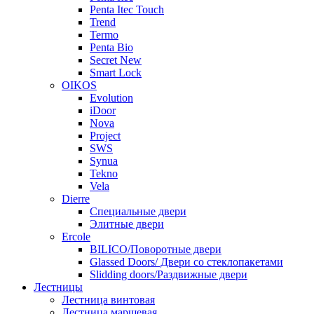
Penta Itec Touch
Trend
Termo
Penta Bio
Secret New
Smart Lock
OIKOS
Evolution
iDoor
Nova
Project
SWS
Synua
Tekno
Vela
Dierre
Специальные двери
Элитные двери
Ercole
BILICO/Поворотные двери
Glassed Doors/ Двери со стеклопакетами
Slidding doors/Раздвижные двери
Лестницы
Лестница винтовая
Лестница маршевая