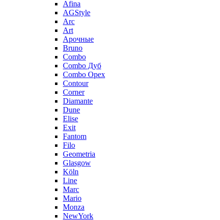
Afina
AGStyle
Arc
Art
Aрочные
Bruno
Combo
Combo Дуб
Combo Орех
Contour
Corner
Diamante
Dune
Elise
Exit
Fantom
Filo
Geometria
Glasgow
Köln
Line
Marc
Mario
Monza
NewYork