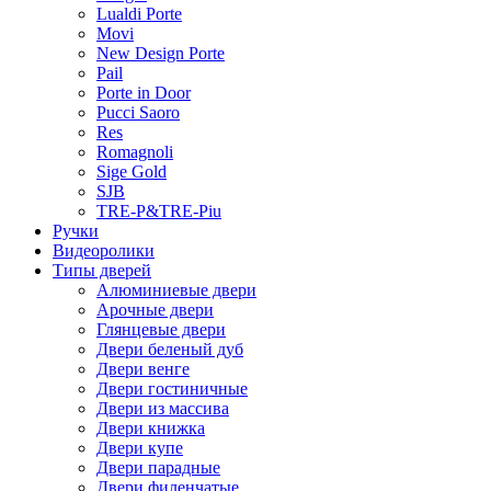
Lualdi Porte
Movi
New Design Porte
Pail
Porte in Door
Pucci Saoro
Res
Romagnoli
Sige Gold
SJB
TRE-P&TRE-Piu
Ручки
Видеоролики
Типы дверей
Алюминиевые двери
Арочные двери
Глянцевые двери
Двери беленый дуб
Двери венге
Двери гостиничные
Двери из массива
Двери книжка
Двери купе
Двери парадные
Двери филенчатые