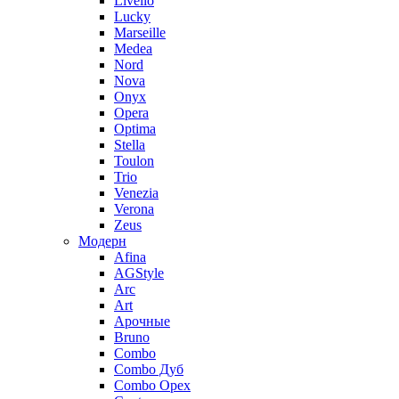
Livello
Lucky
Marseille
Medea
Nord
Nova
Onyx
Opera
Optima
Stella
Toulon
Trio
Venezia
Verona
Zeus
Модерн
Afina
AGStyle
Arc
Art
Aрочные
Bruno
Combo
Combo Дуб
Combo Орех