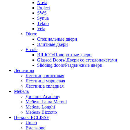
Nova
Project
SWS
Synua
Tekno
Vela
Dierre
Специальные двери
Элитные двери
Ercole
BILICO/Поворотные двери
Glassed Doors/ Двери со стеклопакетами
Slidding doors/Раздвижные двери
Лестницы
Лестница винтовая
Лестница маршевая
Лестница складная
Мебель
Диваны Academy
Мебель Laura Meroni
Мебель Longhi
Мебель Bizzotto
Пеналы ECLISSE
Unico
Estensione