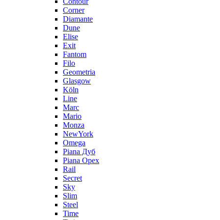
Contour
Corner
Diamante
Dune
Elise
Exit
Fantom
Filo
Geometria
Glasgow
Köln
Line
Marc
Mario
Monza
NewYork
Omega
Piana Дуб
Piana Орех
Rail
Secret
Sky
Slim
Steel
Time