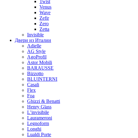
Twist
Venus
Wave
Zefir
Zero
Zetta
Invisible
Двери из Италии
Adielle
AG Style
AgoProfil
Astor Mobili
BARAUSSE
Bizzotto
BLUINTERNI
Casali
Flex
Foa
Ghizzi & Benatti
Henry Glass
L’invisibile
Laurameroni
Legnoform
Longhi
Lualdi Porte