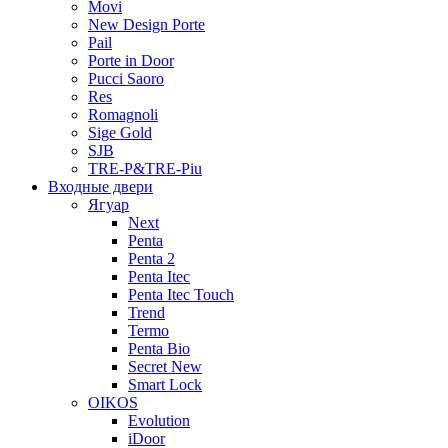
Movi
New Design Porte
Pail
Porte in Door
Pucci Saoro
Res
Romagnoli
Sige Gold
SJB
TRE-P&TRE-Piu
Входные двери
Ягуар
Next
Penta
Penta 2
Penta Itec
Penta Itec Touch
Trend
Termo
Penta Bio
Secret New
Smart Lock
OIKOS
Evolution
iDoor