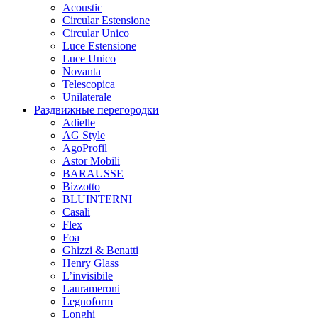
Acoustic
Circular Estensione
Circular Unico
Luce Estensione
Luce Unico
Novanta
Telescopica
Unilaterale
Раздвижные перегородки
Adielle
AG Style
AgoProfil
Astor Mobili
BARAUSSE
Bizzotto
BLUINTERNI
Casali
Flex
Foa
Ghizzi & Benatti
Henry Glass
L’invisibile
Laurameroni
Legnoform
Longhi