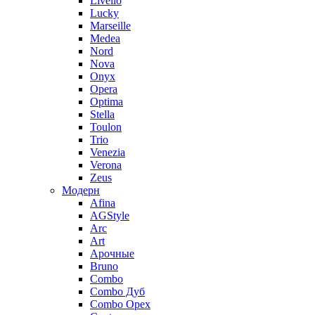
Livello
Lucky
Marseille
Medea
Nord
Nova
Onyx
Opera
Optima
Stella
Toulon
Trio
Venezia
Verona
Zeus
Модерн
Afina
AGStyle
Arc
Art
Aрочные
Bruno
Combo
Combo Дуб
Combo Орех