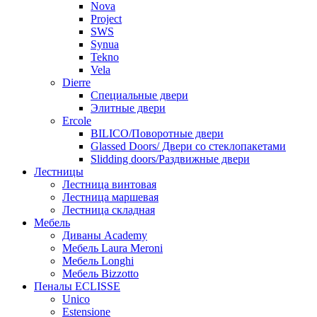
Nova
Project
SWS
Synua
Tekno
Vela
Dierre
Специальные двери
Элитные двери
Ercole
BILICO/Поворотные двери
Glassed Doors/ Двери со стеклопакетами
Slidding doors/Раздвижные двери
Лестницы
Лестница винтовая
Лестница маршевая
Лестница складная
Мебель
Диваны Academy
Мебель Laura Meroni
Мебель Longhi
Мебель Bizzotto
Пеналы ECLISSE
Unico
Estensione