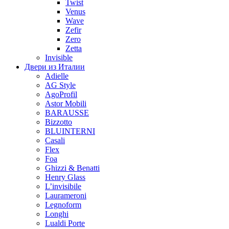
Twist
Venus
Wave
Zefir
Zero
Zetta
Invisible
Двери из Италии
Adielle
AG Style
AgoProfil
Astor Mobili
BARAUSSE
Bizzotto
BLUINTERNI
Casali
Flex
Foa
Ghizzi & Benatti
Henry Glass
L’invisibile
Laurameroni
Legnoform
Longhi
Lualdi Porte