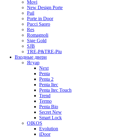
Movi
New Design Porte
Pail
Porte in Door
Pucci Saoro
Res
Romagnoli
Sige Gold
SJB
TRE-P&TRE-Piu
Входные двери
Ягуар
Next
Penta
Penta 2
Penta Itec
Penta Itec Touch
Trend
Termo
Penta Bio
Secret New
Smart Lock
OIKOS
Evolution
iDoor