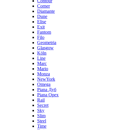
Contour
Corner
Diamante
Dune
Elise
Exit
Fantom
Filo
Geometria
Glasgow
Köln
Line
Marc
Mario
Monza
NewYork
Omega
Piana Дуб
Piana Орех
Rail
Secret
Sky
Slim
Steel
Time