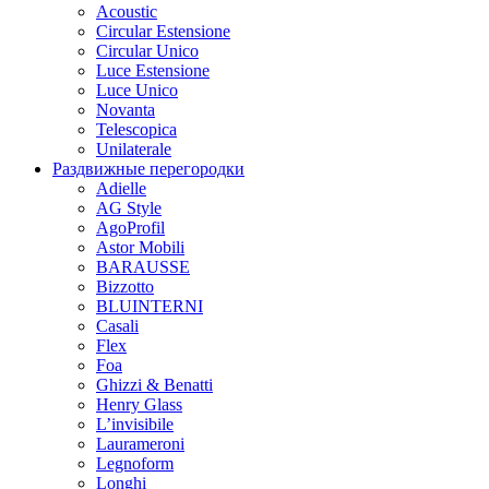
Acoustic
Circular Estensione
Circular Unico
Luce Estensione
Luce Unico
Novanta
Telescopica
Unilaterale
Раздвижные перегородки
Adielle
AG Style
AgoProfil
Astor Mobili
BARAUSSE
Bizzotto
BLUINTERNI
Casali
Flex
Foa
Ghizzi & Benatti
Henry Glass
L’invisibile
Laurameroni
Legnoform
Longhi