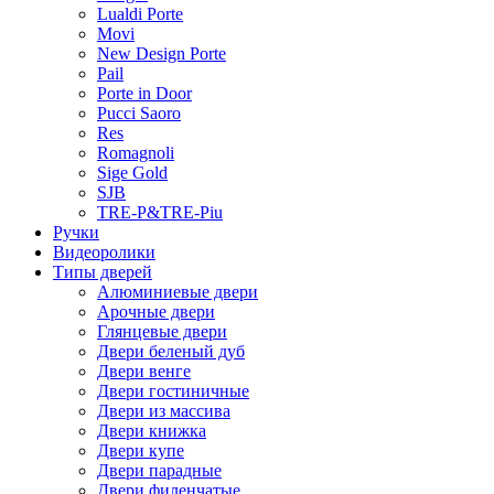
Lualdi Porte
Movi
New Design Porte
Pail
Porte in Door
Pucci Saoro
Res
Romagnoli
Sige Gold
SJB
TRE-P&TRE-Piu
Ручки
Видеоролики
Типы дверей
Алюминиевые двери
Арочные двери
Глянцевые двери
Двери беленый дуб
Двери венге
Двери гостиничные
Двери из массива
Двери книжка
Двери купе
Двери парадные
Двери филенчатые