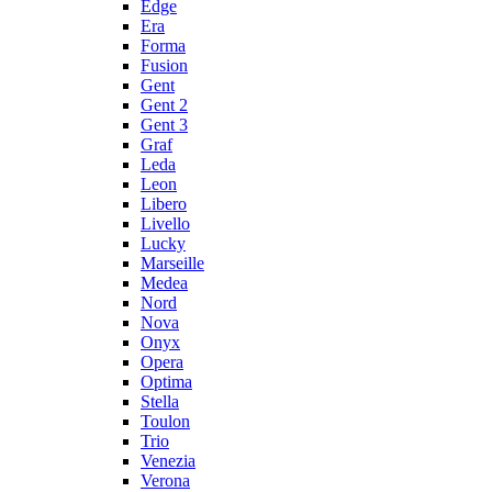
Edge
Era
Forma
Fusion
Gent
Gent 2
Gent 3
Graf
Leda
Leon
Libero
Livello
Lucky
Marseille
Medea
Nord
Nova
Onyx
Opera
Optima
Stella
Toulon
Trio
Venezia
Verona