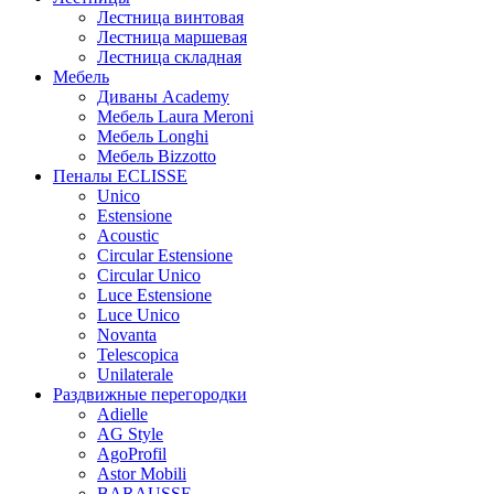
Лестница винтовая
Лестница маршевая
Лестница складная
Мебель
Диваны Academy
Мебель Laura Meroni
Мебель Longhi
Мебель Bizzotto
Пеналы ECLISSE
Unico
Estensione
Acoustic
Circular Estensione
Circular Unico
Luce Estensione
Luce Unico
Novanta
Telescopica
Unilaterale
Раздвижные перегородки
Adielle
AG Style
AgoProfil
Astor Mobili
BARAUSSE