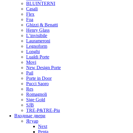
BLUINTERNI
Casali
Flex
Foa
Ghizzi & Benatti
Henry Glass
L’invisibile
Laurameroni
Legnoform
Longhi
Lualdi Porte
Movi
New Design Porte
Pail
Porte in Door
Pucci Saoro
Res
Romagnoli
Sige Gold
SJB
TRE-P&TRE-Piu
Входные двери
Ягуар
Next
Penta