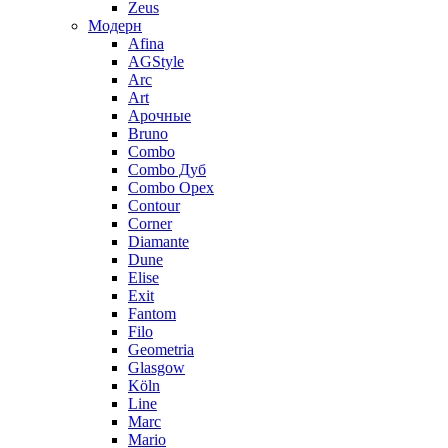
Zeus
Модерн
Afina
AGStyle
Arc
Art
Aрочные
Bruno
Combo
Combo Дуб
Combo Орех
Contour
Corner
Diamante
Dune
Elise
Exit
Fantom
Filo
Geometria
Glasgow
Köln
Line
Marc
Mario