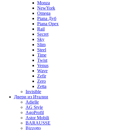
Monza
NewYork
Omega
Piana Дуб
Piana Орех
Rail
Secret
Sky
Slim
Steel
Time
Twist
Venus
Wave
Zefir
Zero
Zetta
Invisible
Двери из Италии
Adielle
AG Style
AgoProfil
Astor Mobili
BARAUSSE
Bizzotto