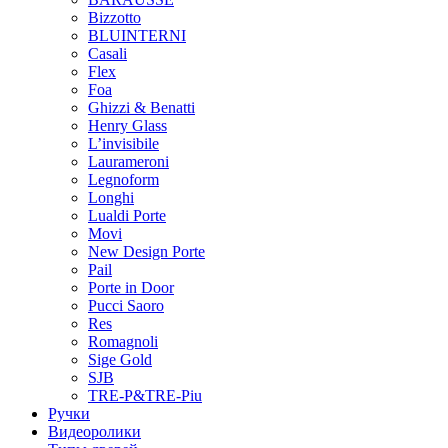
Bizzotto
BLUINTERNI
Casali
Flex
Foa
Ghizzi & Benatti
Henry Glass
L’invisibile
Laurameroni
Legnoform
Longhi
Lualdi Porte
Movi
New Design Porte
Pail
Porte in Door
Pucci Saoro
Res
Romagnoli
Sige Gold
SJB
TRE-P&TRE-Piu
Ручки
Видеоролики