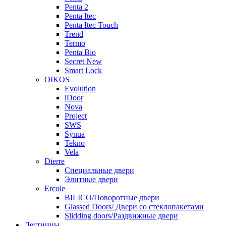
Penta 2
Penta Itec
Penta Itec Touch
Trend
Termo
Penta Bio
Secret New
Smart Lock
OIKOS
Evolution
iDoor
Nova
Project
SWS
Synua
Tekno
Vela
Dierre
Специальные двери
Элитные двери
Ercole
BILICO/Поворотные двери
Glassed Doors/ Двери со стеклопакетами
Slidding doors/Раздвижные двери
Лестницы