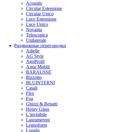
Acoustic
Circular Estensione
Circular Unico
Luce Estensione
Luce Unico
Novanta
Telescopica
Unilaterale
Раздвижные перегородки
Adielle
AG Style
AgoProfil
Astor Mobili
BARAUSSE
Bizzotto
BLUINTERNI
Casali
Flex
Foa
Ghizzi & Benatti
Henry Glass
L’invisibile
Laurameroni
Legnoform
Longhi