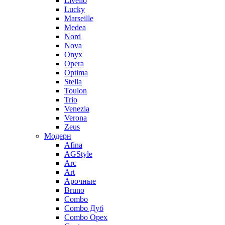
Livello
Lucky
Marseille
Medea
Nord
Nova
Onyx
Opera
Optima
Stella
Toulon
Trio
Venezia
Verona
Zeus
Модерн
Afina
AGStyle
Arc
Art
Aрочные
Bruno
Combo
Combo Дуб
Combo Орех