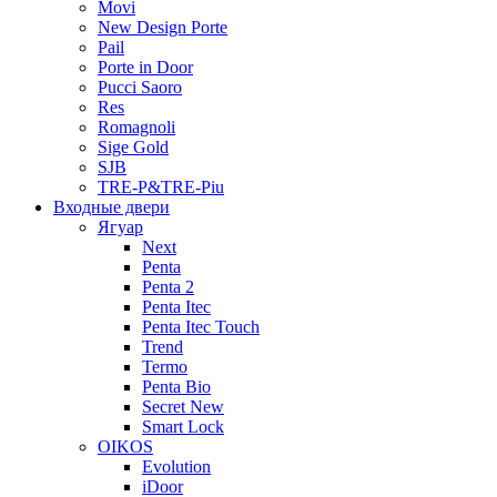
Movi
New Design Porte
Pail
Porte in Door
Pucci Saoro
Res
Romagnoli
Sige Gold
SJB
TRE-P&TRE-Piu
Входные двери
Ягуар
Next
Penta
Penta 2
Penta Itec
Penta Itec Touch
Trend
Termo
Penta Bio
Secret New
Smart Lock
OIKOS
Evolution
iDoor