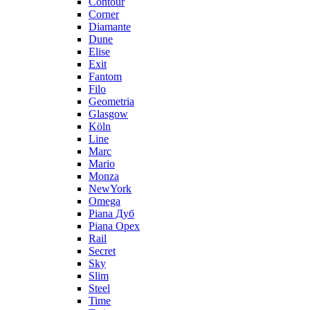
Contour
Corner
Diamante
Dune
Elise
Exit
Fantom
Filo
Geometria
Glasgow
Köln
Line
Marc
Mario
Monza
NewYork
Omega
Piana Дуб
Piana Орех
Rail
Secret
Sky
Slim
Steel
Time