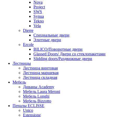
Nova
Project
SWS
Synua
Tekno
Vela
Dierre
Специальные двери
Элитные двери
Ercole
BILICO/Поворотные двери
Glassed Doors/ Двери со стеклопакетами
Slidding doors/Раздвижные двери
Лестницы
Лестница винтовая
Лестница маршевая
Лестница складная
Мебель
Диваны Academy
Мебель Laura Meroni
Мебель Longhi
Мебель Bizzotto
Пеналы ECLISSE
Unico
Estensione