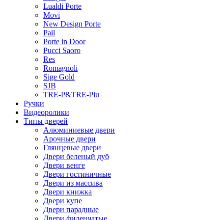
Lualdi Porte
Movi
New Design Porte
Pail
Porte in Door
Pucci Saoro
Res
Romagnoli
Sige Gold
SJB
TRE-P&TRE-Piu
Ручки
Видеоролики
Типы дверей
Алюминиевые двери
Арочные двери
Глянцевые двери
Двери беленый дуб
Двери венге
Двери гостиничные
Двери из массива
Двери книжка
Двери купе
Двери парадные
Двери филенчатые