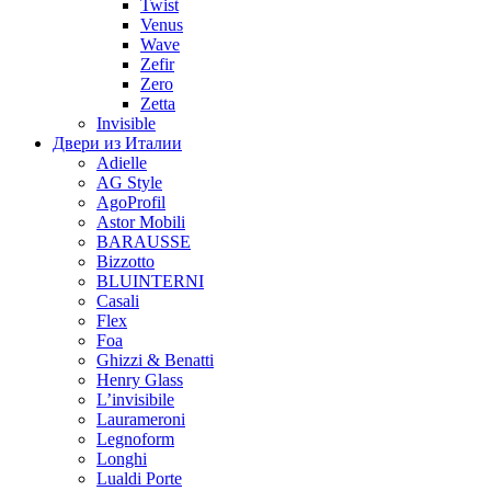
Twist
Venus
Wave
Zefir
Zero
Zetta
Invisible
Двери из Италии
Adielle
AG Style
AgoProfil
Astor Mobili
BARAUSSE
Bizzotto
BLUINTERNI
Casali
Flex
Foa
Ghizzi & Benatti
Henry Glass
L’invisibile
Laurameroni
Legnoform
Longhi
Lualdi Porte