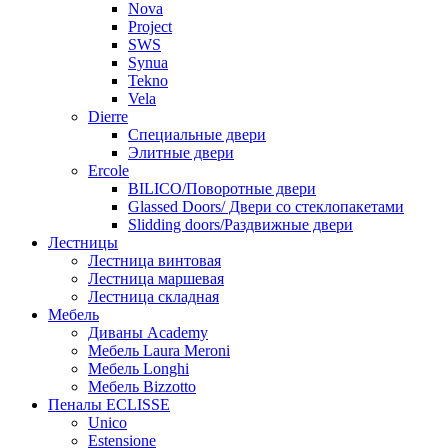
Nova
Project
SWS
Synua
Tekno
Vela
Dierre
Специальные двери
Элитные двери
Ercole
BILICO/Поворотные двери
Glassed Doors/ Двери со стеклопакетами
Slidding doors/Раздвижные двери
Лестницы
Лестница винтовая
Лестница маршевая
Лестница складная
Мебель
Диваны Academy
Мебель Laura Meroni
Мебель Longhi
Мебель Bizzotto
Пеналы ECLISSE
Unico
Estensione