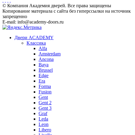
© Компания Академия дверей. Все права защищены
Копирование материала с сайта без гиперссылки на источник
запрещенно
E-mail: info@academy-doors.ru
Двери ACADEMY
Классика
Alfa
Amsterdam
Ancona
Baya
Brussel
Edge
Era
Forma
Fusion
Gent
Gent 2
Gent 3
Graf
Leda
Leon
Libero