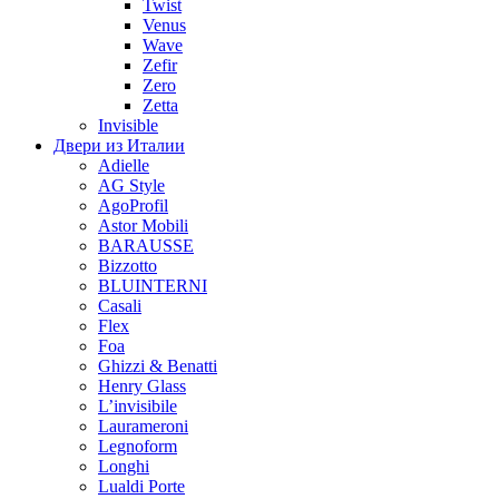
Twist
Venus
Wave
Zefir
Zero
Zetta
Invisible
Двери из Италии
Adielle
AG Style
AgoProfil
Astor Mobili
BARAUSSE
Bizzotto
BLUINTERNI
Casali
Flex
Foa
Ghizzi & Benatti
Henry Glass
L’invisibile
Laurameroni
Legnoform
Longhi
Lualdi Porte