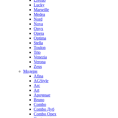
Livello
Lucky
Marseille
Medea
Nord
Nova
Onyx
Opera
Optima
Stella
Toulon
Trio
Venezia
Verona
Zeus
Модерн
Afina
AGStyle
Arc
Art
Aрочные
Bruno
Combo
Combo Дуб
Combo Орех