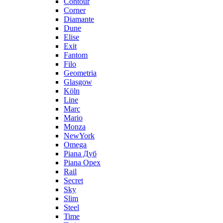
Contour
Corner
Diamante
Dune
Elise
Exit
Fantom
Filo
Geometria
Glasgow
Köln
Line
Marc
Mario
Monza
NewYork
Omega
Piana Дуб
Piana Орех
Rail
Secret
Sky
Slim
Steel
Time