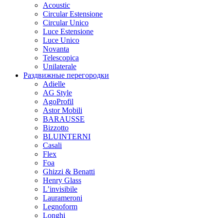
Acoustic
Circular Estensione
Circular Unico
Luce Estensione
Luce Unico
Novanta
Telescopica
Unilaterale
Раздвижные перегородки
Adielle
AG Style
AgoProfil
Astor Mobili
BARAUSSE
Bizzotto
BLUINTERNI
Casali
Flex
Foa
Ghizzi & Benatti
Henry Glass
L’invisibile
Laurameroni
Legnoform
Longhi