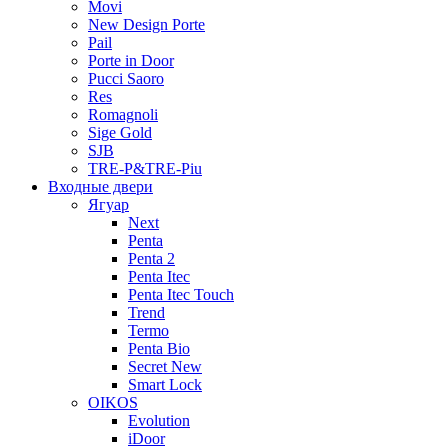
Movi
New Design Porte
Pail
Porte in Door
Pucci Saoro
Res
Romagnoli
Sige Gold
SJB
TRE-P&TRE-Piu
Входные двери
Ягуар
Next
Penta
Penta 2
Penta Itec
Penta Itec Touch
Trend
Termo
Penta Bio
Secret New
Smart Lock
OIKOS
Evolution
iDoor