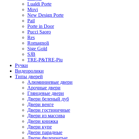
Lualdi Porte
Movi
New Design Porte
Pail
Porte in Door
Pucci Saoro
Res
Romagnoli
Sige Gold
SJB
TRE-P&TRE-Piu
Ручки
Видеоролики
Типы дверей
Алюминиевые двери
Арочные двери
Глянцевые двери
Двери беленый дуб
Двери венге
Двери гостиничные
Двери из массива
Двери книжка
Двери купе
Двери парадные
Двери филенчатые