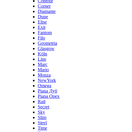
Contour
Corner
Diamante
Dune
Elise
Exit
Fantom
Filo
Geometria
Glasgow
Köln
Line
Marc
Mario
Monza
NewYork
Omega
Piana Дуб
Piana Орех
Rail
Secret
Sky
Slim
Steel
Time