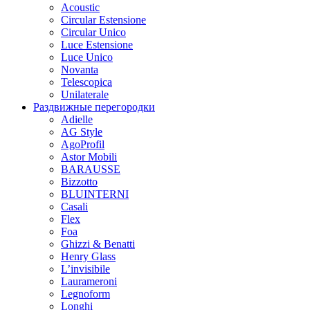
Acoustic
Circular Estensione
Circular Unico
Luce Estensione
Luce Unico
Novanta
Telescopica
Unilaterale
Раздвижные перегородки
Adielle
AG Style
AgoProfil
Astor Mobili
BARAUSSE
Bizzotto
BLUINTERNI
Casali
Flex
Foa
Ghizzi & Benatti
Henry Glass
L’invisibile
Laurameroni
Legnoform
Longhi