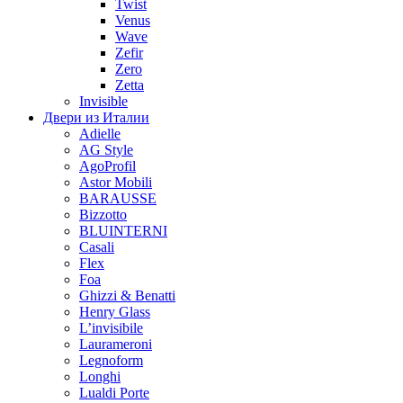
Twist
Venus
Wave
Zefir
Zero
Zetta
Invisible
Двери из Италии
Adielle
AG Style
AgoProfil
Astor Mobili
BARAUSSE
Bizzotto
BLUINTERNI
Casali
Flex
Foa
Ghizzi & Benatti
Henry Glass
L’invisibile
Laurameroni
Legnoform
Longhi
Lualdi Porte