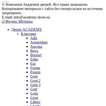
© Компания Академия дверей. Все права защищены
Копирование материала с сайта без гиперссылки на источник
запрещенно
E-mail: info@academy-doors.ru
Двери ACADEMY
Классика
Alfa
Amsterdam
Ancona
Baya
Brussel
Edge
Era
Forma
Fusion
Gent
Gent 2
Gent 3
Graf
Leda
Leon
Libero