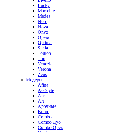
Livello
Lucky
Marseille
Medea
Nord
Nova
Onyx
Opera
Optima
Stella
Toulon
Trio
Venezia
Verona
Zeus
Модерн
Afina
AGStyle
Arc
Art
Aрочные
Bruno
Combo
Combo Дуб
Combo Орех