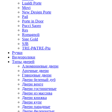
Lualdi Porte
Movi
New Design Porte
Pail
Porte in Door
Pucci Saoro
Res
Romagnoli
Sige Gold
SJB
TRE-P&TRE-Piu
Ручки
Видеоролики
Типы дверей
Алюминиевые двери
Арочные двери
Глянцевые двери
Двери беленый дуб
Двери венге
Двери гостиничные
Двери из массива
Двери книжка
Двери купе
Двери парадные
Двери филенчатые