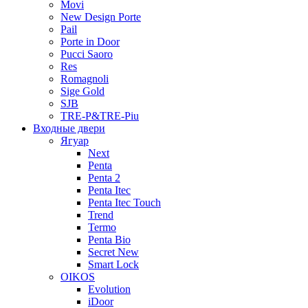
Movi
New Design Porte
Pail
Porte in Door
Pucci Saoro
Res
Romagnoli
Sige Gold
SJB
TRE-P&TRE-Piu
Входные двери
Ягуар
Next
Penta
Penta 2
Penta Itec
Penta Itec Touch
Trend
Termo
Penta Bio
Secret New
Smart Lock
OIKOS
Evolution
iDoor