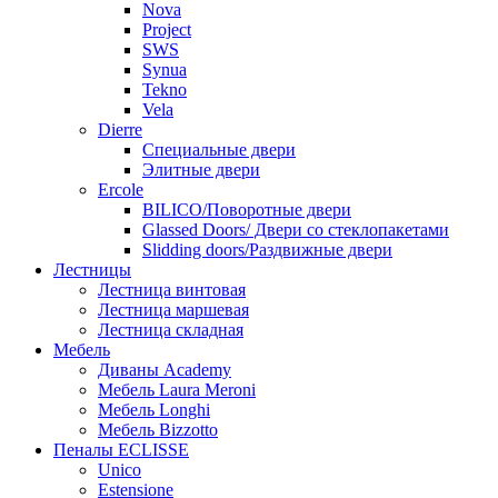
Nova
Project
SWS
Synua
Tekno
Vela
Dierre
Специальные двери
Элитные двери
Ercole
BILICO/Поворотные двери
Glassed Doors/ Двери со стеклопакетами
Slidding doors/Раздвижные двери
Лестницы
Лестница винтовая
Лестница маршевая
Лестница складная
Мебель
Диваны Academy
Мебель Laura Meroni
Мебель Longhi
Мебель Bizzotto
Пеналы ECLISSE
Unico
Estensione