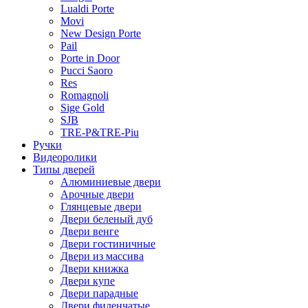
Lualdi Porte
Movi
New Design Porte
Pail
Porte in Door
Pucci Saoro
Res
Romagnoli
Sige Gold
SJB
TRE-P&TRE-Piu
Ручки
Видеоролики
Типы дверей
Алюминиевые двери
Арочные двери
Глянцевые двери
Двери беленый дуб
Двери венге
Двери гостиничные
Двери из массива
Двери книжка
Двери купе
Двери парадные
Двери филенчатые