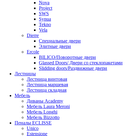
Nova
Project
SWS
Synua
Tekno
Vela
Dierre
Специальные двери
Элитные двери
Ercole
BILICO/Поворотные двери
Glassed Doors/ Двери со стеклопакетами
Slidding doors/Раздвижные двери
Лестницы
Лестница винтовая
Лестница маршевая
Лестница складная
Мебель
Диваны Academy
Мебель Laura Meroni
Мебель Longhi
Мебель Bizzotto
Пеналы ECLISSE
Unico
Estensione