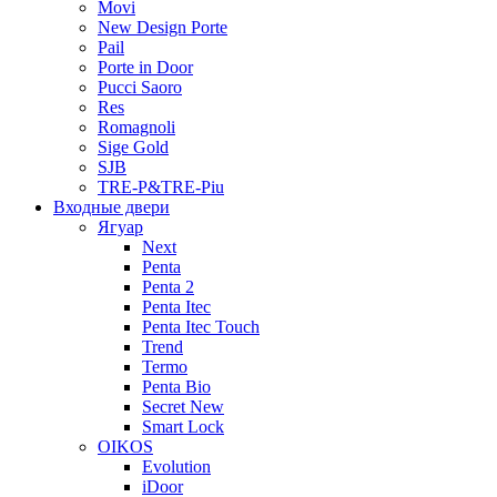
Movi
New Design Porte
Pail
Porte in Door
Pucci Saoro
Res
Romagnoli
Sige Gold
SJB
TRE-P&TRE-Piu
Входные двери
Ягуар
Next
Penta
Penta 2
Penta Itec
Penta Itec Touch
Trend
Termo
Penta Bio
Secret New
Smart Lock
OIKOS
Evolution
iDoor