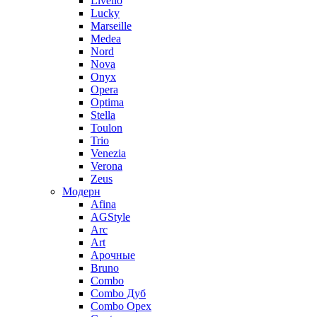
Livello
Lucky
Marseille
Medea
Nord
Nova
Onyx
Opera
Optima
Stella
Toulon
Trio
Venezia
Verona
Zeus
Модерн
Afina
AGStyle
Arc
Art
Aрочные
Bruno
Combo
Combo Дуб
Combo Орех