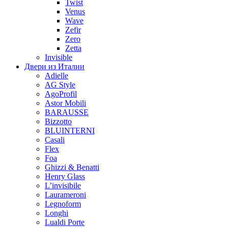
Twist
Venus
Wave
Zefir
Zero
Zetta
Invisible
Двери из Италии
Adielle
AG Style
AgoProfil
Astor Mobili
BARAUSSE
Bizzotto
BLUINTERNI
Casali
Flex
Foa
Ghizzi & Benatti
Henry Glass
L’invisibile
Laurameroni
Legnoform
Longhi
Lualdi Porte