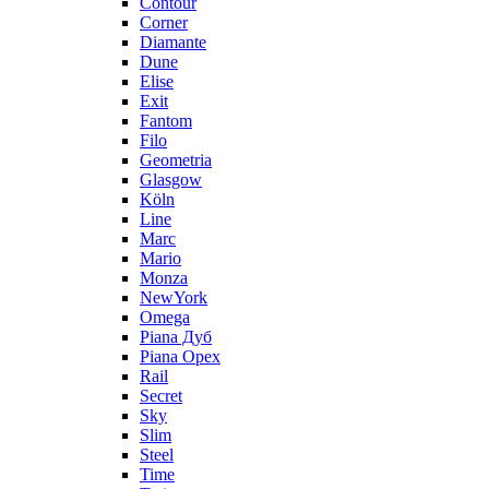
Contour
Corner
Diamante
Dune
Elise
Exit
Fantom
Filo
Geometria
Glasgow
Köln
Line
Marc
Mario
Monza
NewYork
Omega
Piana Дуб
Piana Орех
Rail
Secret
Sky
Slim
Steel
Time