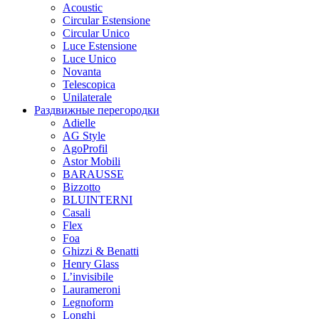
Acoustic
Circular Estensione
Circular Unico
Luce Estensione
Luce Unico
Novanta
Telescopica
Unilaterale
Раздвижные перегородки
Adielle
AG Style
AgoProfil
Astor Mobili
BARAUSSE
Bizzotto
BLUINTERNI
Casali
Flex
Foa
Ghizzi & Benatti
Henry Glass
L’invisibile
Laurameroni
Legnoform
Longhi