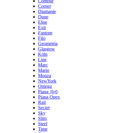
Contour
Corner
Diamante
Dune
Elise
Exit
Fantom
Filo
Geometria
Glasgow
Köln
Line
Marc
Mario
Monza
NewYork
Omega
Piana Дуб
Piana Орех
Rail
Secret
Sky
Slim
Steel
Time