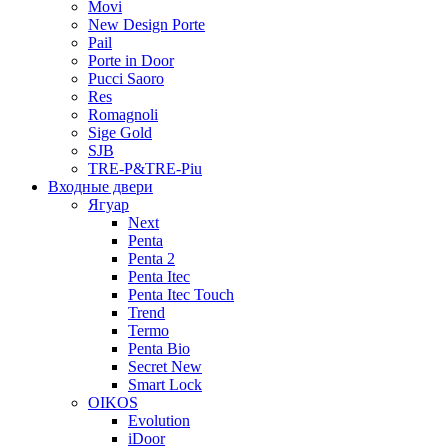
Movi
New Design Porte
Pail
Porte in Door
Pucci Saoro
Res
Romagnoli
Sige Gold
SJB
TRE-P&TRE-Piu
Входные двери
Ягуар
Next
Penta
Penta 2
Penta Itec
Penta Itec Touch
Trend
Termo
Penta Bio
Secret New
Smart Lock
OIKOS
Evolution
iDoor