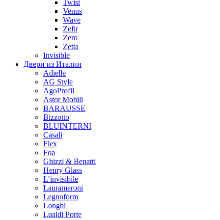
Twist
Venus
Wave
Zefir
Zero
Zetta
Invisible
Двери из Италии
Adielle
AG Style
AgoProfil
Astor Mobili
BARAUSSE
Bizzotto
BLUINTERNI
Casali
Flex
Foa
Ghizzi & Benatti
Henry Glass
L’invisibile
Laurameroni
Legnoform
Longhi
Lualdi Porte