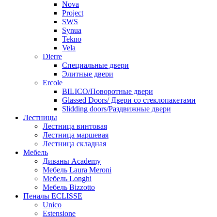
Nova
Project
SWS
Synua
Tekno
Vela
Dierre
Специальные двери
Элитные двери
Ercole
BILICO/Поворотные двери
Glassed Doors/ Двери со стеклопакетами
Slidding doors/Раздвижные двери
Лестницы
Лестница винтовая
Лестница маршевая
Лестница складная
Мебель
Диваны Academy
Мебель Laura Meroni
Мебель Longhi
Мебель Bizzotto
Пеналы ECLISSE
Unico
Estensione