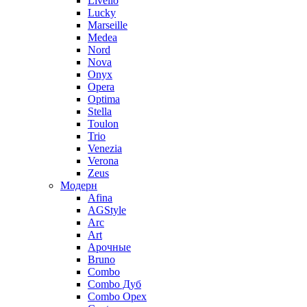
Livello
Lucky
Marseille
Medea
Nord
Nova
Onyx
Opera
Optima
Stella
Toulon
Trio
Venezia
Verona
Zeus
Модерн
Afina
AGStyle
Arc
Art
Aрочные
Bruno
Combo
Combo Дуб
Combo Орех