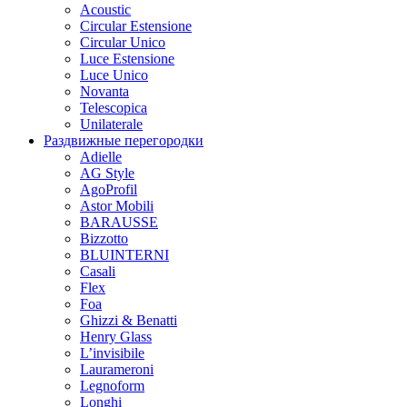
Acoustic
Circular Estensione
Circular Unico
Luce Estensione
Luce Unico
Novanta
Telescopica
Unilaterale
Раздвижные перегородки
Adielle
AG Style
AgoProfil
Astor Mobili
BARAUSSE
Bizzotto
BLUINTERNI
Casali
Flex
Foa
Ghizzi & Benatti
Henry Glass
L’invisibile
Laurameroni
Legnoform
Longhi