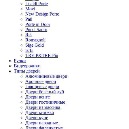
Lualdi Porte
Movi
New Design Porte
Pail
Porte in Door
Pucci Saoro
Res
Romagnoli
Sige Gold
SJB
TRE-P&TRE-Piu
Ручки
Видеоролики
Типы дверей
Алюминиевые двери
Арочные двери
Глянцевые двери
Двери беленый дуб
Двери венге
Двери гостиничные
Двери из массива
Двери книжка
Двери купе
Двери парадные
Двери филенчатые