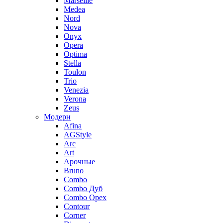
Marseille
Medea
Nord
Nova
Onyx
Opera
Optima
Stella
Toulon
Trio
Venezia
Verona
Zeus
Модерн
Afina
AGStyle
Arc
Art
Aрочные
Bruno
Combo
Combo Дуб
Combo Орех
Contour
Corner