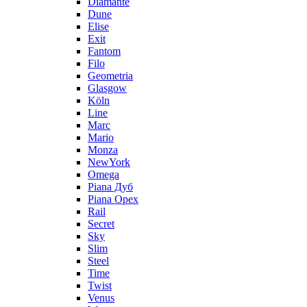
Diamante
Dune
Elise
Exit
Fantom
Filo
Geometria
Glasgow
Köln
Line
Marc
Mario
Monza
NewYork
Omega
Piana Дуб
Piana Орех
Rail
Secret
Sky
Slim
Steel
Time
Twist
Venus