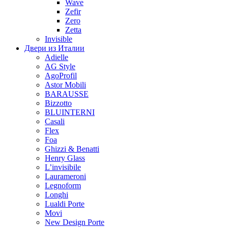
Wave
Zefir
Zero
Zetta
Invisible
Двери из Италии
Adielle
AG Style
AgoProfil
Astor Mobili
BARAUSSE
Bizzotto
BLUINTERNI
Casali
Flex
Foa
Ghizzi & Benatti
Henry Glass
L’invisibile
Laurameroni
Legnoform
Longhi
Lualdi Porte
Movi
New Design Porte