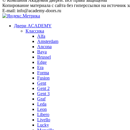
© Компания Академия дверей. Все права защищены
Копирование материала с сайта без гиперссылки на источник 
E-mail: info@academy-doors.ru
Двери ACADEMY
Классика
Alfa
Amsterdam
Ancona
Baya
Brussel
Edge
Era
Forma
Fusion
Gent
Gent 2
Gent 3
Graf
Leda
Leon
Libero
Livello
Lucky